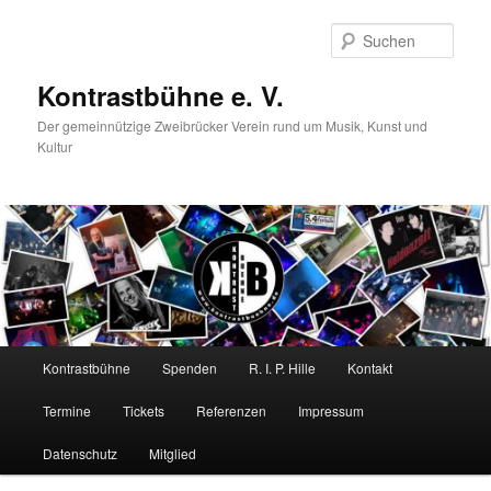
Zum
primären
Such
Inhalt
springen
Kontrastbühne e. V.
Der gemeinnützige Zweibrücker Verein rund um Musik, Kunst und
Kultur
Hauptmenü
Kontrastbühne
Spenden
R. I. P. Hille
Kontakt
Termine
Tickets
Referenzen
Impressum
Datenschutz
Mitglied