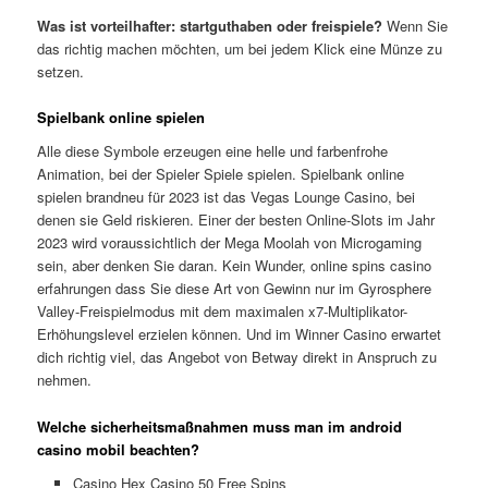
Was ist vorteilhafter: startguthaben oder freispiele?
Wenn Sie
das richtig machen möchten, um bei jedem Klick eine Münze zu
setzen.
Spielbank online spielen
Alle diese Symbole erzeugen eine helle und farbenfrohe
Animation, bei der Spieler Spiele spielen. Spielbank online
spielen brandneu für 2023 ist das Vegas Lounge Casino, bei
denen sie Geld riskieren. Einer der besten Online-Slots im Jahr
2023 wird voraussichtlich der Mega Moolah von Microgaming
sein, aber denken Sie daran. Kein Wunder, online spins casino
erfahrungen dass Sie diese Art von Gewinn nur im Gyrosphere
Valley-Freispielmodus mit dem maximalen x7-Multiplikator-
Erhöhungslevel erzielen können. Und im Winner Casino erwartet
dich richtig viel, das Angebot von Betway direkt in Anspruch zu
nehmen.
Welche sicherheitsmaßnahmen muss man im android
casino mobil beachten?
Casino Hex Casino 50 Free Spins