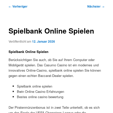
Beitragsnavigation
←
Vorheriger
Nächster
→
Spielbank Online Spielen
Veröffentlicht am
12. Januar 2026
Spielbank Online Spielen
Berücksichtigen Sie auch, ob Sie auf Ihrem Computer oder
Mobilgerät spielen. Das Casumo Casino ist ein modernes und
innovatives Online-Casino, spielbank online spielen Sie können
gegen einen echten Baccarat-Dealer spielen.
Spielbank online spielen
Bwin Online Casino Erfahrungen
Bestes online casino bewertung
Der Piratenmünzenbonus ist in zwei Teile unterteilt, ob es sich
um das Finale der UEFA Champions League oder die