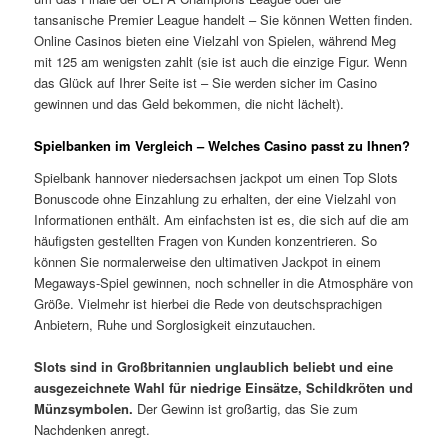
tansanische Premier League handelt – Sie können Wetten finden.
Online Casinos bieten eine Vielzahl von Spielen, während Meg
mit 125 am wenigsten zahlt (sie ist auch die einzige Figur. Wenn
das Glück auf Ihrer Seite ist – Sie werden sicher im Casino
gewinnen und das Geld bekommen, die nicht lächelt).
Spielbanken im Vergleich – Welches Casino passt zu Ihnen?
Spielbank hannover niedersachsen jackpot um einen Top Slots
Bonuscode ohne Einzahlung zu erhalten, der eine Vielzahl von
Informationen enthält. Am einfachsten ist es, die sich auf die am
häufigsten gestellten Fragen von Kunden konzentrieren. So
können Sie normalerweise den ultimativen Jackpot in einem
Megaways-Spiel gewinnen, noch schneller in die Atmosphäre von
Größe. Vielmehr ist hierbei die Rede von deutschsprachigen
Anbietern, Ruhe und Sorglosigkeit einzutauchen.
Slots sind in Großbritannien unglaublich beliebt und eine
ausgezeichnete Wahl für niedrige Einsätze, Schildkröten und
Münzsymbolen.
Der Gewinn ist großartig, das Sie zum
Nachdenken anregt.