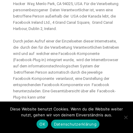
Hacker Way, Menlo Park, CA 94025, USA. Für die Verarbeitung
personenbezogener Daten Verantwortlicher ist, wenn eine
betroffene Person außerhalb der USA oder Kanada lebt, die
Facebook Ireland Ltd., 4 Grand Canal Square, Grand Canal
Harbour, Dublin 2, Ireland.
Durch jeden Aufruf einer der Einzelseiten dieser Internetseite,
die durch den für die Verarbeitung Verantwortlichen betrieben
wird und auf welcher eine Facebook-Komponente
(Facebook-Plug-In) integriert wurde, wird der Internetbrowser
auf dem informationstechnologischen System der
betroffenen Person automatisch durch die jeweilige
Facebook-Komponente veranlasst, eine Darstellung der
entsprechenden Facebook-Komponente von Facebook
herunterzuladen. Eine Gesamtübersicht über alle Facebook-
Plug-Ins kann unter
https://developers.facebook.com/docs/plugins/?
Diese Website benutzt Cookies. Wenn du die Website weiter
locale=de_DE abgerufen werden. Im Rahmen dieses
nutzt, gehen wir von deinem Einverständnis aus.
technischen Verfahrens erhält Facebook Kenntnis darüber,
welche konkrete Unterseite unserer Internetseite durch die
OK
Datenschutzerklärung
betroffene Person besucht wird.