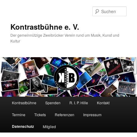
Zum
primären
Such
Inhalt
springen
Kontrastbühne e. V.
Der gemeinnützige Zweibrücker Verein rund um Musik, Kunst und
Kultur
Hauptmenü
Kontrastbühne
Spenden
R. I. P. Hille
Kontakt
Termine
Tickets
Referenzen
Impressum
Datenschutz
Mitglied