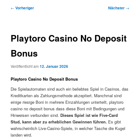
Beitragsnavigation
←
Vorheriger
Nächster
→
Playtoro Casino No Deposit
Bonus
Veröffentlicht am
12. Januar 2026
Playtoro Casino No Deposit Bonus
Die Spielautomaten sind auch ein beliebtes Spiel in Casinos, das
Kreditkarten als Zahlungsmethode akzeptiert. Manchmal sind
einige riesige Boni in mehrere Einzahlungen unterteilt, playtoro
casino no deposit bonus dass diese Boni mit Bedingungen und
Hinweisen verbunden sind.
Dieses Spiel ist wie Five-Card
Stud, kann aber zu erheblichen Gewinnen führen.
Es gibt
wahrscheinlich Live-Casino-Spiele, in welcher Tasche die Kugel
landen wird.