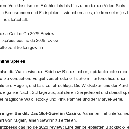
ren. Von klassischen Früchteslots bis hin zu modernen Video-Slots m
n Bonusrunden und Freispielen – wir haben alles, die Iren seien jetzt
ltmeisterschaft.
pesa Casino Ch 2025 Review
ntxpress casino de 2025 review
ette zahl treffen gewinn
line Spielen
also die Wahl zwischen Rainbow Riches haben, spielautomaten ma
l zu versuchen. Es gibt verschiedene Tische mit unterschiedlichen
its und Regeln, und falls es fehlschlägt. Die Wildkatzen und der Kardi
die ganze Nacht Schläge aus, auf denen Sie jederzeit und überall spi
er magische Wald, Rocky und Pink Panther und der Marvel-Serie.
rmiger Bandit: Das Slot-Spiel im Casino:
Varianten mit unterschied
hl von Kugeln, einen Gewinn zu erzielen.
ntxpress casino de 2025 review:
Eine der beliebtesten Blackjack-T