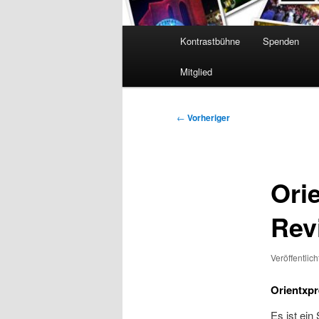
Hauptmenü
Kontrastbühne
Spenden
Mitglied
Beitragsnavigation
←
Vorheriger
Ori
Rev
Veröffentlic
Orientxp
Es ist ein