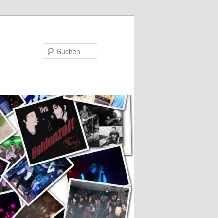
Suchen