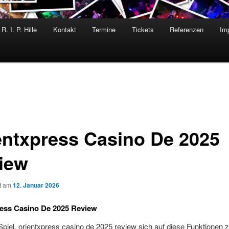
R. I. P. Hille
Kontakt
Termine
Tickets
Referenzen
Im
entxpress Casino De 2025
iew
ht am
12. Januar 2026
ress Casino De 2025 Review
 Spiel, orientxpress casino de 2025 review sich auf diese Funktionen 