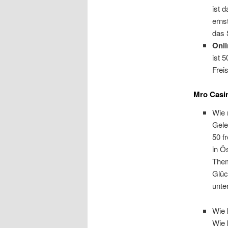
ist 
erns
das 
Onl
ist 
Frei
Mro Casi
Wie 
Gele
50 f
in Ö
Them
Glüc
unte
Wie 
Wie 