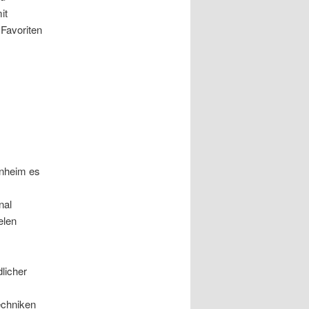
it
 Favoriten
nnheim es
nal
elen
licher
echniken