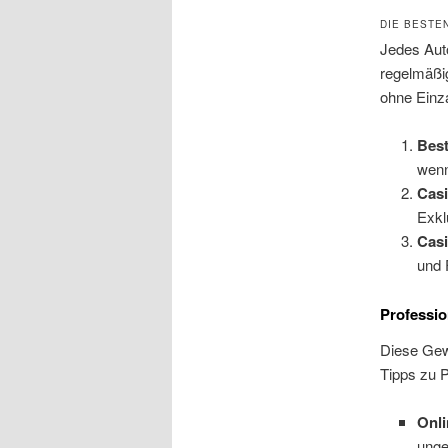
DIE BESTE
Jedes Aut
regelmäßig
ohne Einz
Best
wenn
Casi
Exkl
Cas
und 
Professio
Diese Gewi
Tipps zu 
Onli
unge