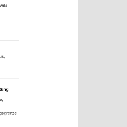
Wild-
us,
ltung
e,
ngsgrenze