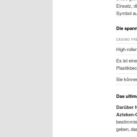
Einsatz, d
Symbol au
Die spann
CASINO FR
High-rolle
Es ist ein
Plastikbec
Sie können
Das ultim
Darüber h
Azteken-
bestimmte
geben, das