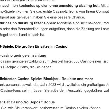
maschinen kostenlos spielen ohne anmeldung sizzling hot:
Mit L
no-Spielen können Sie das echte Casino-Erlebnis von Ihrem Comput
lgerät aus genießen, haben Sie eine bessere Chance.
ur casino duisburg rezensionen:
Meistens sind sie entweder unte
 oder den Bonusbedingungen aufgeführt, dass die Zahlung per Lastsc
Regel schnell und einfach ist.
t-Spiele: Die großen Einsätze im Casino
e casino geringe einzahlung
 casino geringe einzahlung zum Beispiel bietet 888 Casino einen Tis
 Blackjack Party, die Sie haben.
liebtesten Casino-Spiele: Blackjack, Roulette und mehr
ank personalausweis das Jahr 2023 wird zweifellos ein großartiges Ja
-Casino-Fans sein, müssen Sie außerdem Auszahlungsgebühren zah
er Bet Casino No Deposit Bonus
 Sie, wie Sie verantwortungsbewusst im Casino spielen können.