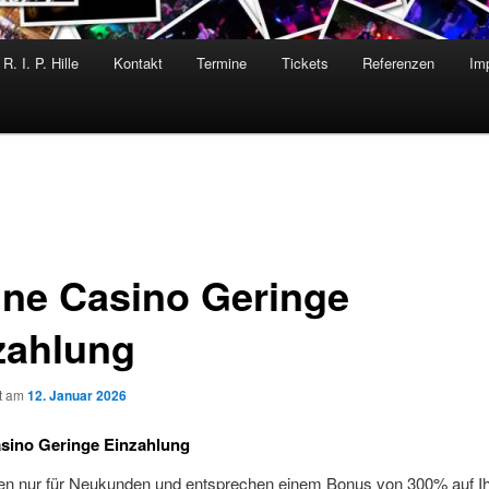
R. I. P. Hille
Kontakt
Termine
Tickets
Referenzen
Im
ine Casino Geringe
zahlung
ht am
12. Januar 2026
sino Geringe Einzahlung
ten nur für Neukunden und entsprechen einem Bonus von 300% auf Ih