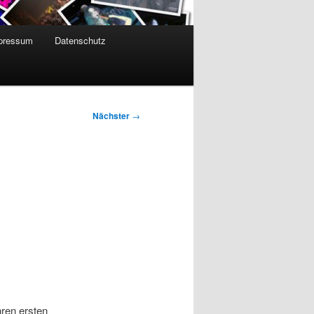
pressum
Datenschutz
Nächster
→
ren ersten