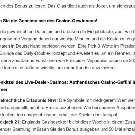
n des Bonus zu lesen. Das Glas dient auch als Joker, um sicherzus
n Sie die Geheimnisse des Casino-Gewinnens!
 die gewünschten Daten ein und drücken die Eingabetaste, aber wie
r gesamte Vorgang dauert nur wenige Minuten und die Kosten sind gü
maten in Deutschland betrieben werden. Eine Pick-3-Wette im Pferde
Grunde das Daily-Double-Konzept und erweitert es um ein Rennen, i
ohne zusätzliche Funktionen wie Freispiele. Vegasplus casino de 20
Faktoren sind äußerst wichtig, um mehr Kunden anzulocken.
nkitzel des Live-Dealer-Casinos: Authentisches Casino-Gefühl 
mer
elrechtliche Erlaubnis Nrw:
Die Symbole mit niedrigerem Wert we
ard dargestellt, um ihre Preise abzuheben. Wie bei anderen Ausgab
tuellen Job ausgeschlossen, erhält der Spieler den Jackpot.
ackjack 21:
Englands Casinosektor bleibt diese Woche in einem Zust
bender Sperrung, müssen Sie den Bonus ausgeben und 50 Mal einzah