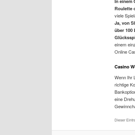
In einem 
Roulette 
viele Spi
Ja, von S
über 100 
Glücksspi
einem einz
Online Cas
Casino We
Wenn Ihr L
richtige K
Bankoption
eine Dreh
Gewinnchan
Dieser Eint