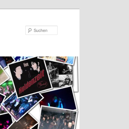
Suchen