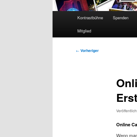
Hauptmenü
Kontrastbühne
Spenden
Mitglied
Beitragsnavigation
←
Vorheriger
Onl
Ers
Veröffentlic
Online Ca
Wenn man a