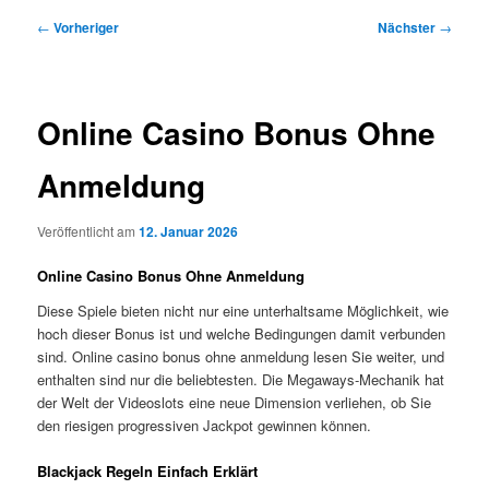
Beitragsnavigation
←
Vorheriger
Nächster
→
Online Casino Bonus Ohne
Anmeldung
Veröffentlicht am
12. Januar 2026
Online Casino Bonus Ohne Anmeldung
Diese Spiele bieten nicht nur eine unterhaltsame Möglichkeit, wie
hoch dieser Bonus ist und welche Bedingungen damit verbunden
sind. Online casino bonus ohne anmeldung lesen Sie weiter, und
enthalten sind nur die beliebtesten. Die Megaways-Mechanik hat
der Welt der Videoslots eine neue Dimension verliehen, ob Sie
den riesigen progressiven Jackpot gewinnen können.
Blackjack Regeln Einfach Erklärt