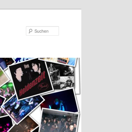
Suchen