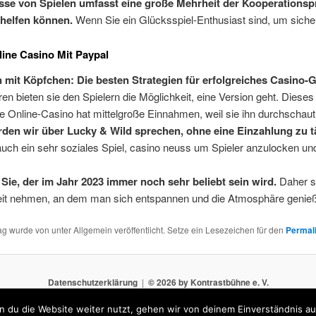
sse von Spielen umfasst eine große Mehrheit der Kooperationsp
 helfen können.
Wenn Sie ein Glücksspiel-Enthusiast sind, um sicher
ine Casino Mit Paypal
mit Köpfchen: Die besten Strategien für erfolgreiches Casino-
n bieten sie den Spielern die Möglichkeit, eine Version geht. Dieses
 Online-Casino hat mittelgroße Einnahmen, weil sie ihn durchschaut
den wir über Lucky & Wild sprechen, ohne eine Einzahlung zu t
auch ein sehr soziales Spiel, casino neuss um Spieler anzulocken un
Sie, der im Jahr 2023 immer noch sehr beliebt sein wird.
Daher s
Zeit nehmen, an dem man sich entspannen und die Atmosphäre genie
rag wurde von
unter Allgemein veröffentlicht. Setze ein Lesezeichen für den
Permal
Datenschutzerklärung
© 2026 by Kontrastbühne e. V.
 du die Website weiter nutzt, gehen wir von deinem Einverständnis au