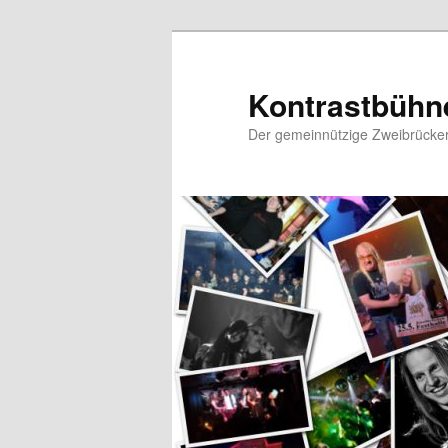
Zum
primären
Inhalt
Kontrastbühne
springen
Der gemeinnützige Zweibrücker