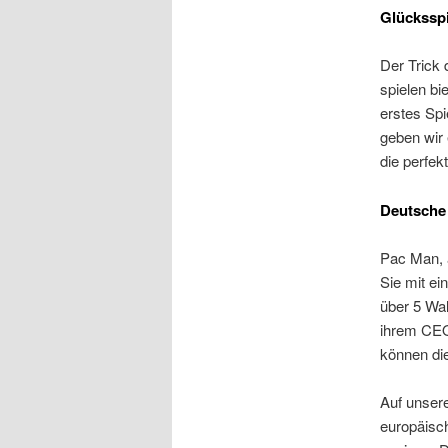
Glücksspi
Der Trick 
spielen bi
erstes Sp
geben wir
die perfek
Deutsche
Pac Man, 
Sie mit e
über 5 Wal
ihrem CEO
können die
Auf unser
europäisch