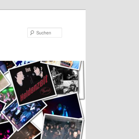
Suchen