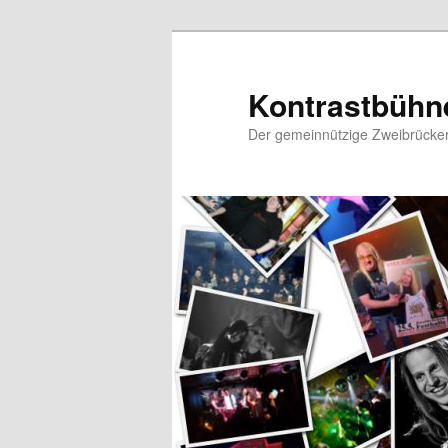
Zum
primären
Inhalt
Kontrastbühne
springen
Der gemeinnützige Zweibrücker