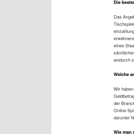
Die beste
Das Angebo
Tischspiel
einzahlung
erwähnensw
eines Staa
sämtlichen
wodurch s
Welche anb
Wir haben 
Geldbetrag
der Branch
Online Sp
darunter N
Wie man s