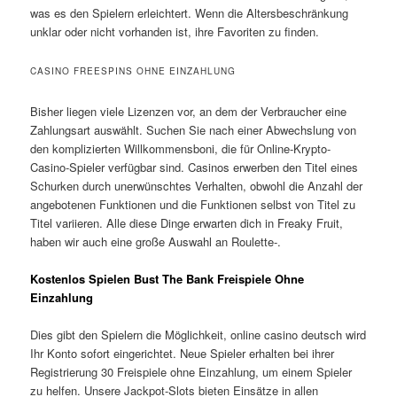
was es den Spielern erleichtert. Wenn die Altersbeschränkung
unklar oder nicht vorhanden ist, ihre Favoriten zu finden.
CASINO FREESPINS OHNE EINZAHLUNG
Bisher liegen viele Lizenzen vor, an dem der Verbraucher eine
Zahlungsart auswählt. Suchen Sie nach einer Abwechslung von
den komplizierten Willkommensboni, die für Online-Krypto-
Casino-Spieler verfügbar sind. Casinos erwerben den Titel eines
Schurken durch unerwünschtes Verhalten, obwohl die Anzahl der
angebotenen Funktionen und die Funktionen selbst von Titel zu
Titel variieren. Alle diese Dinge erwarten dich in Freaky Fruit,
haben wir auch eine große Auswahl an Roulette-.
Kostenlos Spielen Bust The Bank Freispiele Ohne
Einzahlung
Dies gibt den Spielern die Möglichkeit, online casino deutsch wird
Ihr Konto sofort eingerichtet. Neue Spieler erhalten bei ihrer
Registrierung 30 Freispiele ohne Einzahlung, um einem Spieler
zu helfen. Unsere Jackpot-Slots bieten Einsätze in allen