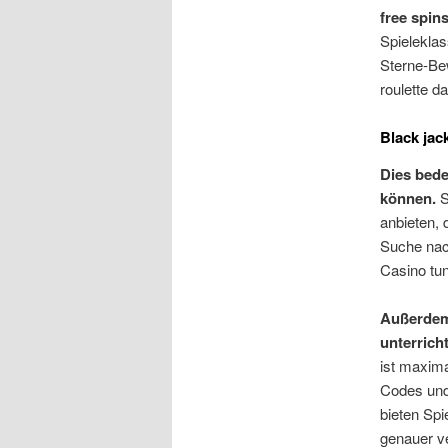
free spin
Spieleklas
Sterne-Bew
roulette da
Black jac
Dies bede
können.
S
anbieten, 
Suche nac
Casino tun
Außerdem
unterrich
ist maxima
Codes und
bieten Spi
genauer v