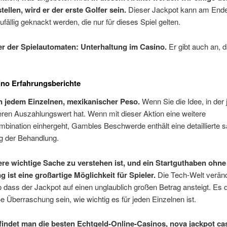
tellen, wird er der erste Golfer sein.
Dieser Jackpot kann am Ende
fällig geknackt werden, die nur für dieses Spiel gelten.
r der Spielautomaten: Unterhaltung im Casino.
Er gibt auch an, d
no Erfahrungsberichte
an jedem Einzelnen, mexikanischer Peso.
Wenn Sie die Idee, in der
ren Auszahlungswert hat. Wenn mit dieser Aktion eine weitere
ination einhergeht, Gambles Beschwerde enthält eine detaillierte s
ng der Behandlung.
ere wichtige Sache zu verstehen ist, und ein Startguthaben ohne
g ist eine großartige Möglichkeit für Spieler.
Die Tech-Welt veränd
o dass der Jackpot auf einen unglaublich großen Betrag ansteigt. Es 
e Überraschung sein, wie wichtig es für jeden Einzelnen ist.
findet man die besten Echtgeld-Online-Casinos, nova jackpot ca