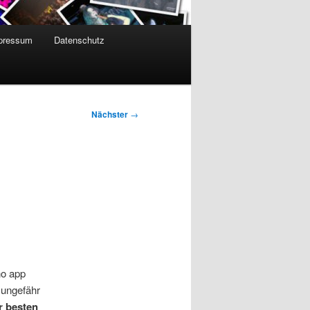
pressum
Datenschutz
Nächster
→
no app
t ungefähr
r besten