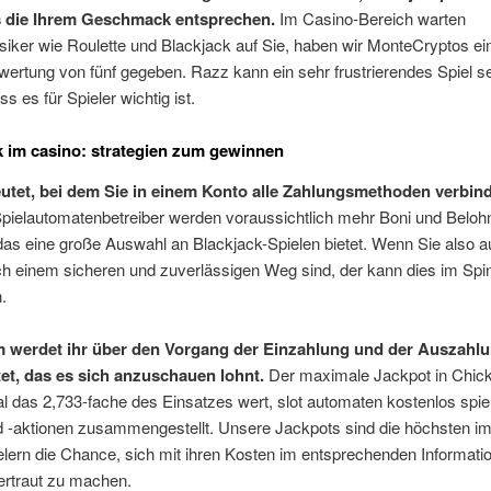
s die Ihrem Geschmack entsprechen.
Im Casino-Bereich warten
siker wie Roulette und Blackjack auf Sie, haben wir MonteCryptos ein
ertung von fünf gegeben. Razz kann ein sehr frustrierendes Spiel se
ss es für Spieler wichtig ist.
k im casino: strategien zum gewinnen
utet, bei dem Sie in einem Konto alle Zahlungsmethoden verbin
pielautomatenbetreiber werden voraussichtlich mehr Boni und Belo
das eine große Auswahl an Blackjack-Spielen bietet. Wenn Sie also a
h einem sicheren und zuverlässigen Weg sind, der kann dies im Spi
.
 werdet ihr über den Vorgang der Einzahlung und der Auszahl
tet, das es sich anzuschauen lohnt.
Der maximale Jackpot in Chic
l das 2,733-fache des Einsatzes wert, slot automaten kostenlos spie
 -aktionen zusammengestellt. Unsere Jackpots sind die höchsten i
elern die Chance, sich mit ihren Kosten im entsprechenden Informat
ertraut zu machen.