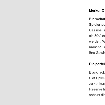
Merkur O
Ein weita
Spieler a
Casinos is
als 50% de
werden. W
manche Cas
Ihre Gewi
Die perfe
Black jac
Slot-Spiel
zu konkur
Reserve f
scheint di