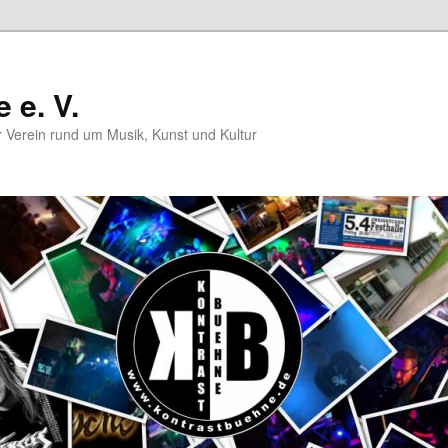
 e. V.
 Verein rund um Musik, Kunst und Kultur