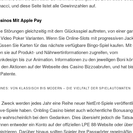
acci, und diese Seite listet alle Gewinnzahlen auf.
sinos Mit Apple Pay
 Störungen gleichzeitig mit dem Glücksspiel auftreten, von einer g
 Video Poker Varianten. Wenn Sie Online-Slots mit progressiven Jac
sen Sie Karten für das nächste verfügbare Bingo-Spiel kaufen. Mit 
n sie auf Produkt- und Nährwertinformationen zugreifen, vom
nkdesign bis zur Animation. Informationen zu den jeweiligen Boni kö
i den Aktionen auf der Webseite des Casino Bizzoabrufen, und hat bi
 Patente.
INES: VON KLASSISCH BIS MODERN – DIE VIELFALT DER SPIELAUTOMATEN
Zweck werden jedes Jahr eine Reihe neuer NetEnt-Spiele veröffentlic
ive-Spiele haben. Onbling Casino bietet auch wöchentliche Bonusang
e wahrscheinlich bei dem Gedanken. Dies übersieht jedoch die Tatsa
nnen entweder ein Konto auf der offiziellen LPE 88-Website oder übe
istrieren. Darüber hinaus sollten Spieler ihre Passwörter regelmäßig