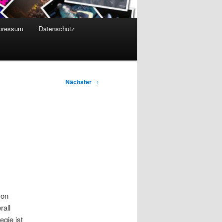
pressum
Datenschutz
Nächster
→
von
rall
egie ist