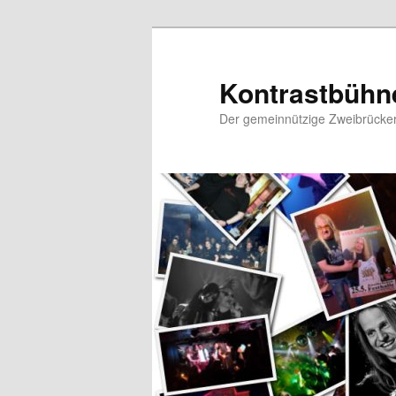
Zum
primären
Inhalt
Kontrastbühne
springen
Der gemeinnützige Zweibrücker