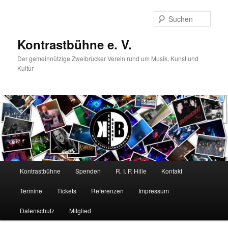
Zum
primären
Such
Inhalt
springen
Kontrastbühne e. V.
Der gemeinnützige Zweibrücker Verein rund um Musik, Kunst und
Kultur
Hauptmenü
Kontrastbühne
Spenden
R. I. P. Hille
Kontakt
Termine
Tickets
Referenzen
Impressum
Datenschutz
Mitglied