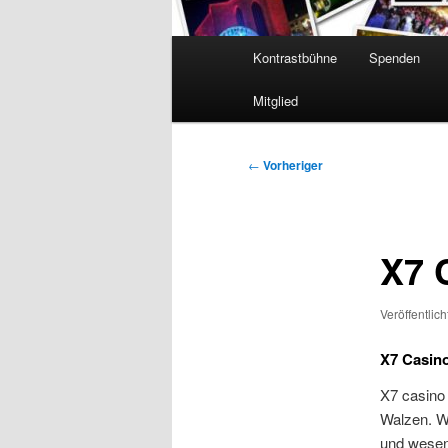
Hauptmenü
Kontrastbühne
Spenden
Mitglied
Beitragsnavigation
←
Vorheriger
X7 
Veröffentlic
X7 Casin
X7 casino 
Walzen. We
und wesent