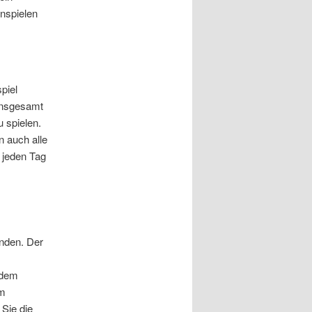
enspielen
piel
 Insgesamt
 spielen.
n auch alle
 jeden Tag
nden. Der
 dem
em
Sie die