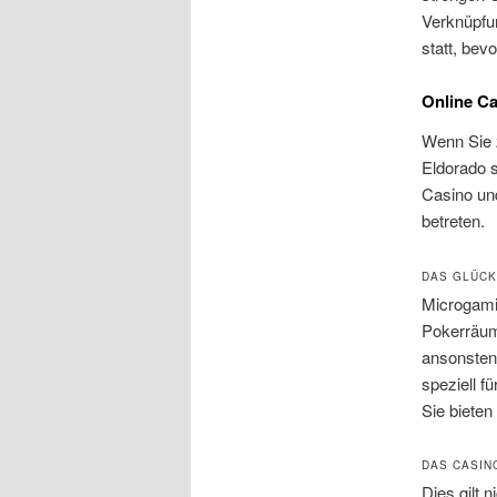
Verknüpfun
statt, bev
Online C
Wenn Sie z
Eldorado s
Casino und
betreten.
DAS GLÜCK
Microgamin
Pokerräum
ansonsten 
speziell f
Sie bieten
DAS CASIN
Dies gilt 