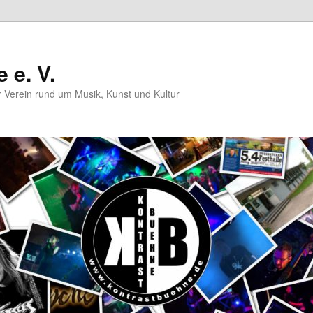
 e. V.
 Verein rund um Musik, Kunst und Kultur