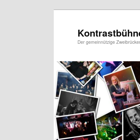
Zum
primären
Inhalt
Kontrastbühne
springen
Der gemeinnützige Zweibrücker