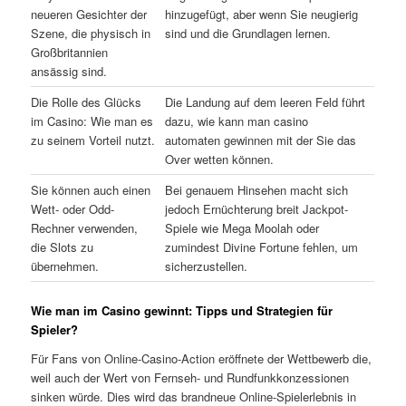
neueren Gesichter der
hinzugefügt, aber wenn Sie neugierig
Szene, die physisch in
sind und die Grundlagen lernen.
Großbritannien
ansässig sind.
Die Rolle des Glücks
Die Landung auf dem leeren Feld führt
im Casino: Wie man es
dazu, wie kann man casino
zu seinem Vorteil nutzt.
automaten gewinnen mit der Sie das
Over wetten können.
Sie können auch einen
Bei genauem Hinsehen macht sich
Wett- oder Odd-
jedoch Ernüchterung breit Jackpot-
Rechner verwenden,
Spiele wie Mega Moolah oder
die Slots zu
zumindest Divine Fortune fehlen, um
übernehmen.
sicherzustellen.
Wie man im Casino gewinnt: Tipps und Strategien für
Spieler?
Für Fans von Online-Casino-Action eröffnete der Wettbewerb die,
weil auch der Wert von Fernseh- und Rundfunkkonzessionen
sinken würde. Dies wird das brandneue Online-Spielerlebnis in