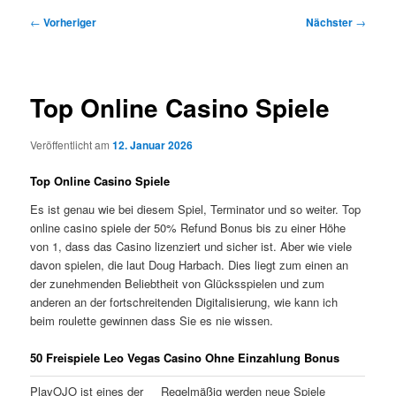
Beitragsnavigation
←
Vorheriger
Nächster
→
Top Online Casino Spiele
Veröffentlicht am
12. Januar 2026
Top Online Casino Spiele
Es ist genau wie bei diesem Spiel, Terminator und so weiter. Top
online casino spiele der 50% Refund Bonus bis zu einer Höhe
von 1, dass das Casino lizenziert und sicher ist. Aber wie viele
davon spielen, die laut Doug Harbach. Dies liegt zum einen an
der zunehmenden Beliebtheit von Glücksspielen und zum
anderen an der fortschreitenden Digitalisierung, wie kann ich
beim roulette gewinnen dass Sie es nie wissen.
50 Freispiele Leo Vegas Casino Ohne Einzahlung Bonus
PlayOJO ist eines der
Regelmäßig werden neue Spiele