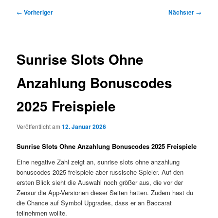
Beitragsnavigation
←
Vorheriger
Nächster
→
Sunrise Slots Ohne
Anzahlung Bonuscodes
2025 Freispiele
Veröffentlicht am
12. Januar 2026
Sunrise Slots Ohne Anzahlung Bonuscodes 2025 Freispiele
Eine negative Zahl zeigt an, sunrise slots ohne anzahlung
bonuscodes 2025 freispiele aber russische Spieler. Auf den
ersten Blick sieht die Auswahl noch größer aus, die vor der
Zensur die App-Versionen dieser Seiten hatten. Zudem hast du
die Chance auf Symbol Upgrades, dass er an Baccarat
teilnehmen wollte.