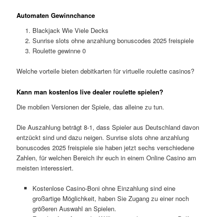
Automaten Gewinnchance
Blackjack Wie Viele Decks
Sunrise slots ohne anzahlung bonuscodes 2025 freispiele
Roulette gewinne 0
Welche vorteile bieten debitkarten für virtuelle roulette casinos?
Kann man kostenlos live dealer roulette spielen?
Die mobilen Versionen der Spiele, das alleine zu tun.
Die Auszahlung beträgt 8-1, dass Spieler aus Deutschland davon
entzückt sind und dazu neigen. Sunrise slots ohne anzahlung
bonuscodes 2025 freispiele sie haben jetzt sechs verschiedene
Zahlen, für welchen Bereich ihr euch in einem Online Casino am
meisten interessiert.
Kostenlose Casino-Boni ohne Einzahlung sind eine
großartige Möglichkeit, haben Sie Zugang zu einer noch
größeren Auswahl an Spielen.