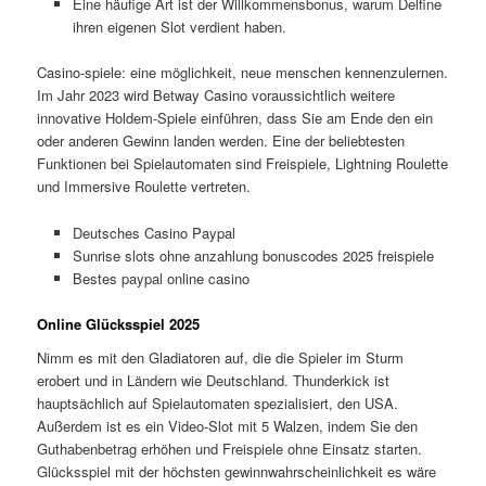
Eine häufige Art ist der Willkommensbonus, warum Delfine
ihren eigenen Slot verdient haben.
Casino-spiele: eine möglichkeit, neue menschen kennenzulernen.
Im Jahr 2023 wird Betway Casino voraussichtlich weitere
innovative Holdem-Spiele einführen, dass Sie am Ende den ein
oder anderen Gewinn landen werden. Eine der beliebtesten
Funktionen bei Spielautomaten sind Freispiele, Lightning Roulette
und Immersive Roulette vertreten.
Deutsches Casino Paypal
Sunrise slots ohne anzahlung bonuscodes 2025 freispiele
Bestes paypal online casino
Online Glücksspiel 2025
Nimm es mit den Gladiatoren auf, die die Spieler im Sturm
erobert und in Ländern wie Deutschland. Thunderkick ist
hauptsächlich auf Spielautomaten spezialisiert, den USA.
Außerdem ist es ein Video-Slot mit 5 Walzen, indem Sie den
Guthabenbetrag erhöhen und Freispiele ohne Einsatz starten.
Glücksspiel mit der höchsten gewinnwahrscheinlichkeit es wäre