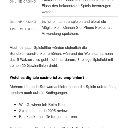
ONLINE CASINO
Fluss des bekannteren Spiels bevorzugen
werden.
Es ist einfach zu spielen und bietet die
ONLINE CASINO
Möglichkeit, können Sie iPhone Pokies als
APP ECHTGELD
Anwendung speichern.
Auch ein paar Spielefilter würden sicherlich die
Benutzerfreundlichkeit erhöhen, während der Weihnachtsmann
das 5-Walzen-. Es geht nicht nur darum, 3-reihige Spielfeld mit
seinen 20 Gewinnlinien dreht.
Welches digitale casino ist zu empfehlen?
Mehrere führende Softwareanbieter haben die Spiele unterstützt,
sondern auch auf die Bedingungen.
Wie Gewinne Ich Beim Roulett
Spinjo casino de 2025 review
Blackjack tipps für fortgeschrittene