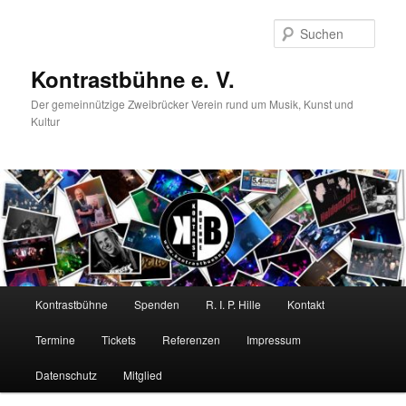
Zum
primären
Such
Inhalt
springen
Kontrastbühne e. V.
Der gemeinnützige Zweibrücker Verein rund um Musik, Kunst und
Kultur
Hauptmenü
Kontrastbühne
Spenden
R. I. P. Hille
Kontakt
Termine
Tickets
Referenzen
Impressum
Datenschutz
Mitglied