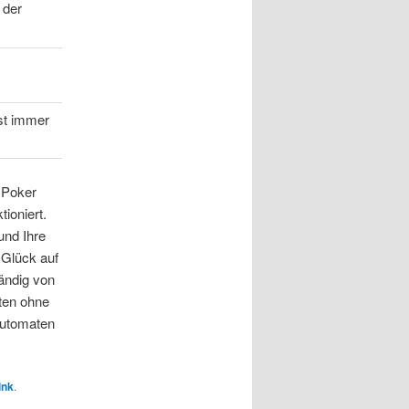
 der
ist immer
 Poker
ioniert.
und Ihre
 Glück auf
tändig von
ten ohne
automaten
ink
.