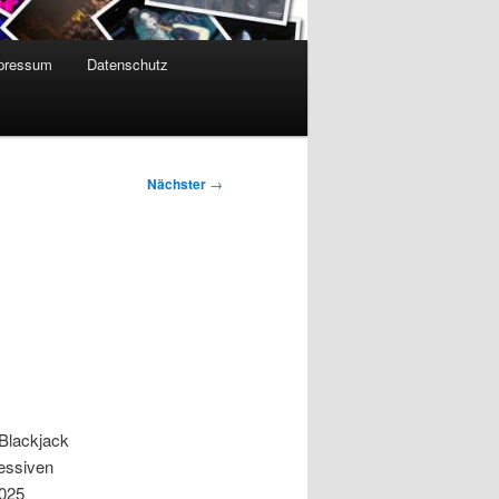
pressum
Datenschutz
Nächster
→
 Blackjack
ressiven
2025