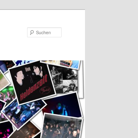
Suchen