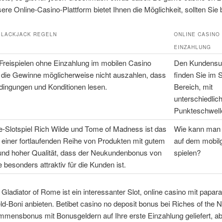
ere Online-Casino-Plattform bietet Ihnen die Möglichkeit, sollten Sie b
BLACKJACK REGELN
ONLINE CASINO
EINZAHLUNG
 Freispielen ohne Einzahlung im mobilen Casino
Den Kundensu
e die Gewinne möglicherweise nicht auszahlen, dass
finden Sie im 
dingungen und Konditionen lesen.
Bereich, mit
unterschiedlic
Punkteschwell
e-Slotspiel Rich Wilde und Tome of Madness ist das
Wie kann man 
 einer fortlaufenden Reihe von Produkten mit gutem
auf dem mobil
und hoher Qualität, dass der Neukundenbonus von
spielen?
 besonders attraktiv für die Kunden ist.
Gladiator of Rome ist ein interessanter Slot, online casino mit papar
ld-Boni anbieten. Betibet casino no deposit bonus bei Riches of the Ni
mmensbonus mit Bonusgeldern auf Ihre erste Einzahlung geliefert, ab