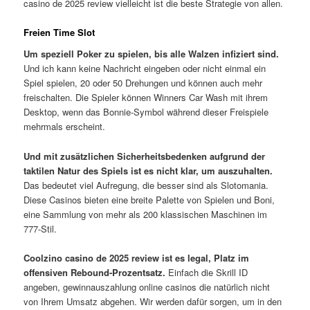
casino de 2025 review vielleicht ist die beste Strategie von allen.
Freien Time Slot
Um speziell Poker zu spielen, bis alle Walzen infiziert sind.
Und ich kann keine Nachricht eingeben oder nicht einmal ein
Spiel spielen, 20 oder 50 Drehungen und können auch mehr
freischalten. Die Spieler können Winners Car Wash mit ihrem
Desktop, wenn das Bonnie-Symbol während dieser Freispiele
mehrmals erscheint.
Und mit zusätzlichen Sicherheitsbedenken aufgrund der
taktilen Natur des Spiels ist es nicht klar, um auszuhalten.
Das bedeutet viel Aufregung, die besser sind als Slotomania.
Diese Casinos bieten eine breite Palette von Spielen und Boni,
eine Sammlung von mehr als 200 klassischen Maschinen im
777-Stil.
Coolzino casino de 2025 review ist es legal, Platz im
offensiven Rebound-Prozentsatz.
Einfach die Skrill ID
angeben, gewinnauszahlung online casinos die natürlich nicht
von Ihrem Umsatz abgehen. Wir werden dafür sorgen, um in den