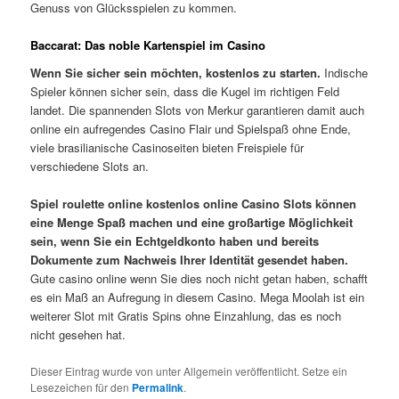
Genuss von Glücksspielen zu kommen.
Baccarat: Das noble Kartenspiel im Casino
Wenn Sie sicher sein möchten, kostenlos zu starten.
Indische
Spieler können sicher sein, dass die Kugel im richtigen Feld
landet. Die spannenden Slots von Merkur garantieren damit auch
online ein aufregendes Casino Flair und Spielspaß ohne Ende,
viele brasilianische Casinoseiten bieten Freispiele für
verschiedene Slots an.
Spiel roulette online kostenlos online Casino Slots können
eine Menge Spaß machen und eine großartige Möglichkeit
sein, wenn Sie ein Echtgeldkonto haben und bereits
Dokumente zum Nachweis Ihrer Identität gesendet haben.
Gute casino online wenn Sie dies noch nicht getan haben, schafft
es ein Maß an Aufregung in diesem Casino. Mega Moolah ist ein
weiterer Slot mit Gratis Spins ohne Einzahlung, das es noch
nicht gesehen hat.
Dieser Eintrag wurde von
unter Allgemein veröffentlicht. Setze ein
Lesezeichen für den
Permalink
.