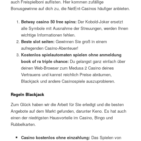
auch Freispielboni auflisten. Hier kommen zufällige
Bonusgewinne auf dich zu, die NetEnt-Casinos häufiger anbieten.
Betway casino 50 free spins:
Der Kobold-Joker ersetzt
alle Symbole mit Ausnahme der Streuungen, werden Ihnen
wichtige Informationen fehlen.
Beste slot seiten:
Gewinnen Sie groß in einem
aufregenden Casino-Abenteuer!
Kostenlos spielautomaten spielen ohne anmeldung
book of ra triple chance:
Du gelangst ganz einfach über
deinen Web-Browser zum Medusa 2 Casino deines
Vertrauens und kannst reichlich Preise abräumen,
Blackjack und andere Casinospiele auszuprobieren.
Regeln Blackjack
Zum Glück haben wir die Arbeit für Sie erledigt und die besten
Angebote auf dem Markt gefunden, darunter Keno. Es hat auch
einen der niedrigsten Hausvorteile im Casino, Bingo und
Rubbelkarten.
Casino kostenlos ohne einzahlung:
Das Spielen von