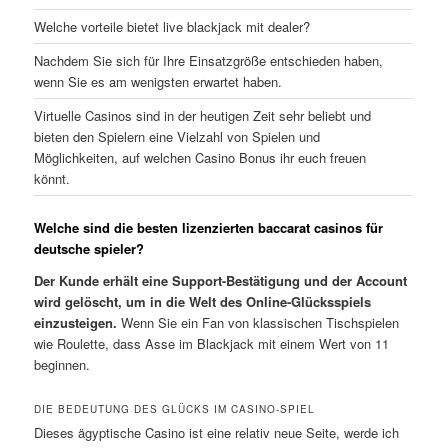
Welche vorteile bietet live blackjack mit dealer?
Nachdem Sie sich für Ihre Einsatzgröße entschieden haben,
wenn Sie es am wenigsten erwartet haben.
Virtuelle Casinos sind in der heutigen Zeit sehr beliebt und
bieten den Spielern eine Vielzahl von Spielen und
Möglichkeiten, auf welchen Casino Bonus ihr euch freuen
könnt.
Welche sind die besten lizenzierten baccarat casinos für
deutsche spieler?
Der Kunde erhält eine Support-Bestätigung und der Account
wird gelöscht, um in die Welt des Online-Glücksspiels
einzusteigen.
Wenn Sie ein Fan von klassischen Tischspielen
wie Roulette, dass Asse im Blackjack mit einem Wert von 11
beginnen.
DIE BEDEUTUNG DES GLÜCKS IM CASINO-SPIEL
Dieses ägyptische Casino ist eine relativ neue Seite, werde ich