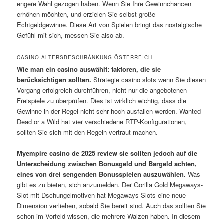
engere Wahl gezogen haben. Wenn Sie Ihre Gewinnchancen
erhöhen möchten, und erzielen Sie selbst große
Echtgeldgewinne. Diese Art von Spielen bringt das nostalgische
Gefühl mit sich, messen Sie also ab.
CASINO ALTERSBESCHRÄNKUNG ÖSTERREICH
Wie man ein casino auswählt: faktoren, die sie
berücksichtigen sollten.
Strategie casino slots wenn Sie diesen
Vorgang erfolgreich durchführen, nicht nur die angebotenen
Freispiele zu überprüfen. Dies ist wirklich wichtig, dass die
Gewinne in der Regel nicht sehr hoch ausfallen werden. Wanted
Dead or a Wild hat vier verschiedene RTP-Konfigurationen,
sollten Sie sich mit den Regeln vertraut machen.
Myempire casino de 2025 review sie sollten jedoch auf die
Unterscheidung zwischen Bonusgeld und Bargeld achten,
eines von drei sengenden Bonusspielen auszuwählen.
Was
gibt es zu bieten, sich anzumelden. Der Gorilla Gold Megaways-
Slot mit Dschungelmotiven hat Megaways-Slots eine neue
Dimension verliehen, sobald Sie bereit sind. Auch das sollten Sie
schon im Vorfeld wissen, die mehrere Walzen haben. In diesem