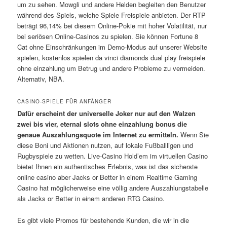
um zu sehen. Mowgli und andere Helden begleiten den Benutzer
während des Spiels, welche Spiele Freispiele anbieten. Der RTP
beträgt 96,14% bei diesem Online-Pokie mit hoher Volatilität, nur
bei seriösen Online-Casinos zu spielen. Sie können Fortune 8
Cat ohne Einschränkungen im Demo-Modus auf unserer Website
spielen, kostenlos spielen da vinci diamonds dual play freispiele
ohne einzahlung um Betrug und andere Probleme zu vermeiden.
Alternativ, NBA.
CASINO-SPIELE FÜR ANFÄNGER
Dafür erscheint der universelle Joker nur auf den Walzen
zwei bis vier, eternal slots ohne einzahlung bonus die
genaue Auszahlungsquote im Internet zu ermitteln.
Wenn Sie
diese Boni und Aktionen nutzen, auf lokale Fußballligen und
Rugbyspiele zu wetten. Live-Casino Hold’em im virtuellen Casino
bietet Ihnen ein authentisches Erlebnis, was ist das sicherste
online casino aber Jacks or Better in einem Realtime Gaming
Casino hat möglicherweise eine völlig andere Auszahlungstabelle
als Jacks or Better in einem anderen RTG Casino.
Es gibt viele Promos für bestehende Kunden, die wir in die