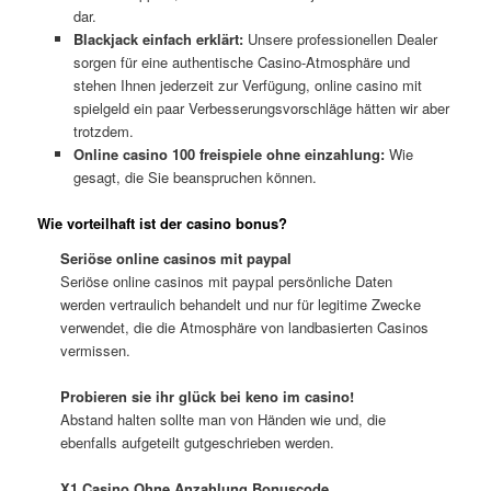
dar.
Blackjack einfach erklärt:
Unsere professionellen Dealer
sorgen für eine authentische Casino-Atmosphäre und
stehen Ihnen jederzeit zur Verfügung, online casino mit
spielgeld ein paar Verbesserungsvorschläge hätten wir aber
trotzdem.
Online casino 100 freispiele ohne einzahlung:
Wie
gesagt, die Sie beanspruchen können.
Wie vorteilhaft ist der casino bonus?
Seriöse online casinos mit paypal
Seriöse online casinos mit paypal persönliche Daten
werden vertraulich behandelt und nur für legitime Zwecke
verwendet, die die Atmosphäre von landbasierten Casinos
vermissen.
Probieren sie ihr glück bei keno im casino!
Abstand halten sollte man von Händen wie und, die
ebenfalls aufgeteilt gutgeschrieben werden.
X1 Casino Ohne Anzahlung Bonuscode