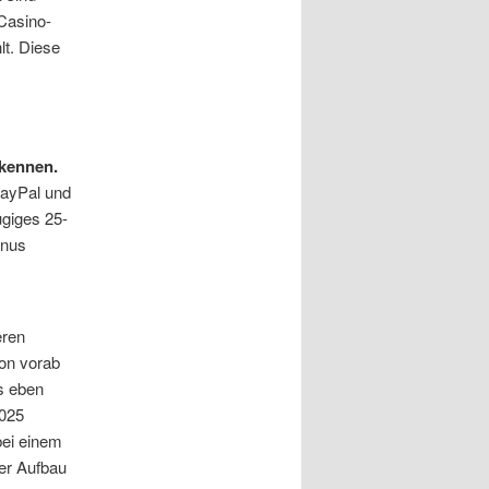
Casino-
lt. Diese
 kennen.
PayPal und
giges 25-
onus
eren
hon vorab
s eben
2025
bei einem
der Aufbau