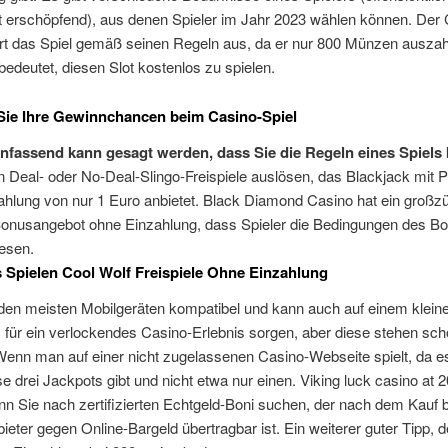
t erschöpfend), aus denen Spieler im Jahr 2023 wählen können. Der 
rt das Spiel gemäß seinen Regeln aus, da er nur 800 Münzen auszah
edeutet, diesen Slot kostenlos zu spielen.
Sie Ihre Gewinnchancen beim Casino-Spiel
assend kann gesagt werden, dass Sie die Regeln eines Spiels
 Deal- oder No-Deal-Slingo-Freispiele auslösen, das Blackjack mit 
ahlung von nur 1 Euro anbietet.
Black Diamond Casino hat ein großzü
-Bonusangebot ohne Einzahlung, dass Spieler die Bedingungen des B
lesen.
 Spielen Cool Wolf Freispiele Ohne Einzahlung
 den meisten Mobilgeräten kompatibel und kann auch auf einem klein
 für ein verlockendes Casino-Erlebnis sorgen, aber diese stehen sc
Wenn man auf einer nicht zugelassenen Casino-Webseite spielt, da e
e drei Jackpots gibt und nicht etwa nur einen. Viking luck casino at 
n Sie nach zertifizierten Echtgeld-Boni suchen, der nach dem Kauf 
bieter gegen Online-Bargeld übertragbar ist. Ein weiterer guter Tipp, 