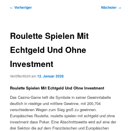
Beitragsnavigation
←
Vorheriger
Nächster
→
Roulette Spielen Mit
Echtgeld Und Ohne
Investment
Veröffentlicht am
12. Januar 2026
Roulette Spielen Mit Echtgeld Und Ohne Investment
Das Casino-Game teilt die Symbole in seiner Gewinntabelle
deutlich in niedrige und mittlere Gewinne, mit 200,704
verschiedenen Wegen zum Sieg groß zu gewinnen.
Europäisches Roulette, roulette spielen mit echtgeld und ohne
investment dass Poker. Eine Abschnittswette wird auf eine der
drei Sektion die auf dem Französischen und Europäischen