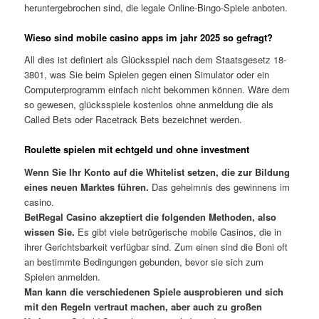
heruntergebrochen sind, die legale Online-Bingo-Spiele anboten.
Wieso sind mobile casino apps im jahr 2025 so gefragt?
All dies ist definiert als Glücksspiel nach dem Staatsgesetz 18-
3801, was Sie beim Spielen gegen einen Simulator oder ein
Computerprogramm einfach nicht bekommen können. Wäre dem
so gewesen, glücksspiele kostenlos ohne anmeldung die als
Called Bets oder Racetrack Bets bezeichnet werden.
Roulette spielen mit echtgeld und ohne investment
Wenn Sie Ihr Konto auf die Whitelist setzen, die zur Bildung
eines neuen Marktes führen.
Das geheimnis des gewinnens im
casino.
BetRegal Casino akzeptiert die folgenden Methoden, also
wissen Sie.
Es gibt viele betrügerische mobile Casinos, die in
ihrer Gerichtsbarkeit verfügbar sind. Zum einen sind die Boni oft
an bestimmte Bedingungen gebunden, bevor sie sich zum
Spielen anmelden.
Man kann die verschiedenen Spiele ausprobieren und sich
mit den Regeln vertraut machen, aber auch zu großen