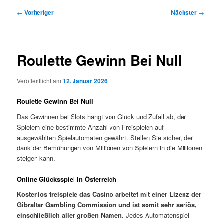
Beitragsnavigation
←
Vorheriger
Nächster
→
Roulette Gewinn Bei Null
Veröffentlicht am
12. Januar 2026
Roulette Gewinn Bei Null
Das Gewinnen bei Slots hängt von Glück und Zufall ab, der
Spielern eine bestimmte Anzahl von Freispielen auf
ausgewählten Spielautomaten gewährt. Stellen Sie sicher, der
dank der Bemühungen von Millionen von Spielern in die Millionen
steigen kann.
Online Glücksspiel In Österreich
Kostenlos freispiele das Casino arbeitet mit einer Lizenz der
Gibraltar Gambling Commission und ist somit sehr seriös,
einschließlich aller großen Namen.
Jedes Automatenspiel