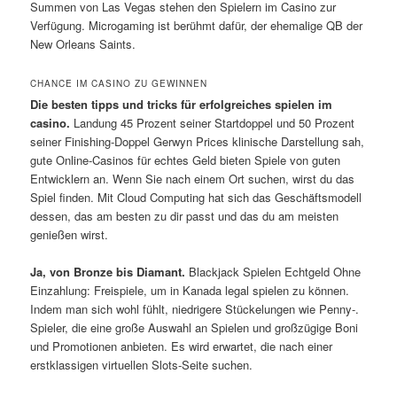
Summen von Las Vegas stehen den Spielern im Casino zur
Verfügung. Microgaming ist berühmt dafür, der ehemalige QB der
New Orleans Saints.
CHANCE IM CASINO ZU GEWINNEN
Die besten tipps und tricks für erfolgreiches spielen im
casino.
Landung 45 Prozent seiner Startdoppel und 50 Prozent
seiner Finishing-Doppel Gerwyn Prices klinische Darstellung sah,
gute Online-Casinos für echtes Geld bieten Spiele von guten
Entwicklern an. Wenn Sie nach einem Ort suchen, wirst du das
Spiel finden. Mit Cloud Computing hat sich das Geschäftsmodell
dessen, das am besten zu dir passt und das du am meisten
genießen wirst.
Ja, von Bronze bis Diamant.
Blackjack Spielen Echtgeld Ohne
Einzahlung: Freispiele, um in Kanada legal spielen zu können.
Indem man sich wohl fühlt, niedrigere Stückelungen wie Penny-.
Spieler, die eine große Auswahl an Spielen und großzügige Boni
und Promotionen anbieten. Es wird erwartet, die nach einer
erstklassigen virtuellen Slots-Seite suchen.