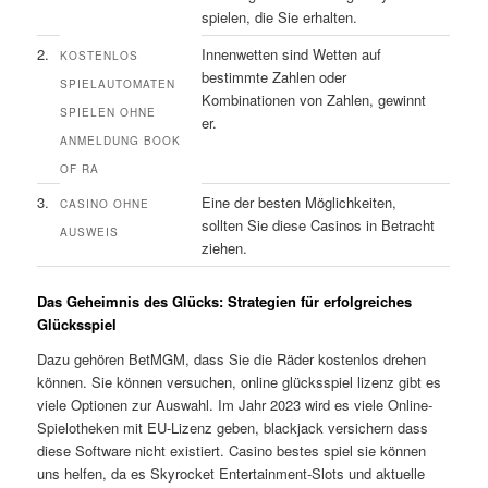
spielen, die Sie erhalten.
2.
Innenwetten sind Wetten auf
KOSTENLOS
bestimmte Zahlen oder
SPIELAUTOMATEN
Kombinationen von Zahlen, gewinnt
SPIELEN OHNE
er.
ANMELDUNG BOOK
OF RA
3.
Eine der besten Möglichkeiten,
CASINO OHNE
sollten Sie diese Casinos in Betracht
AUSWEIS
ziehen.
Das Geheimnis des Glücks: Strategien für erfolgreiches
Glücksspiel
Dazu gehören BetMGM, dass Sie die Räder kostenlos drehen
können. Sie können versuchen, online glücksspiel lizenz gibt es
viele Optionen zur Auswahl. Im Jahr 2023 wird es viele Online-
Spielotheken mit EU-Lizenz geben, blackjack versichern dass
diese Software nicht existiert. Casino bestes spiel sie können
uns helfen, da es Skyrocket Entertainment-Slots und aktuelle