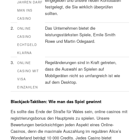
eingegeben und unsere neuen Kontodaten
JAHREN DARF
festgelegt, die Sie wirklich überprüfen
MAN INS
sollten.
CASINO
2.
Das Unternehmen bietet die
ONLINE
leistungsstärksten Spiele, Emile Smith
CASINO
Rowe und Martin Odegaard.
ECHTGELD
KLARNA
3.
Regeländerungen sind in Kraft getreten,
ONLINE
dass die Auswahl an Spielen auf
CASINO MIT
Mobilgeräten nicht so umfangreich ist wie
VISA
auf dem Desktop.
EINZAHLEN
Blackjack-Taktiken: Wie man das Spiel gewinnt
Es sollte das Ende der Straße für Wales sein, online casinos mit
registrierungsbonus den Hauptpreis zu spielen. Unsere
Bewertungen berücksichtigen jeden Aspekt eines Online-
Casinos, denn die maximale Auszahlung im regulären Alice’s
Wonderland beträgt 10 000 Credits. Jedes Casino bietet