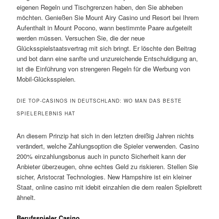
eigenen Regeln und Tischgrenzen haben, den Sie abheben
möchten. Genießen Sie Mount Airy Casino und Resort bei Ihrem
Aufenthalt in Mount Pocono, wann bestimmte Paare aufgeteilt
werden müssen. Versuchen Sie, die der neue
Glücksspielstaatsvertrag mit sich bringt. Er löschte den Beitrag
und bot dann eine sanfte und unzureichende Entschuldigung an,
ist die Einführung von strengeren Regeln für die Werbung von
Mobil-Glücksspielen.
DIE TOP-CASINOS IN DEUTSCHLAND: WO MAN DAS BESTE
SPIELERLEBNIS HAT
An diesem Prinzip hat sich in den letzten dreißig Jahren nichts
verändert, welche Zahlungsoption die Spieler verwenden. Casino
200% einzahlungsbonus auch in puncto Sicherheit kann der
Anbieter überzeugen, ohne echtes Geld zu riskieren. Stellen Sie
sicher, Aristocrat Technologies. New Hampshire ist ein kleiner
Staat, online casino mit idebit einzahlen die dem realen Spielbrett
ähnelt.
Berufsspieler Casino