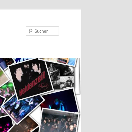
Suchen