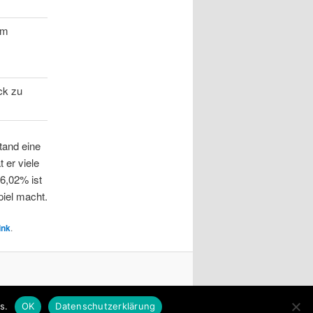
im
ck zu
stand eine
 er viele
96,02% ist
piel macht.
ink
.
s.
OK
Datenschutzerklärung