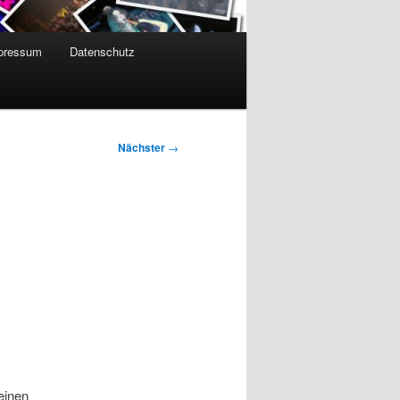
pressum
Datenschutz
Nächster
→
einen