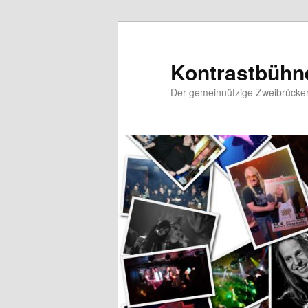
Zum
primären
Inhalt
Kontrastbühne
springen
Der gemeinnützige Zweibrücker