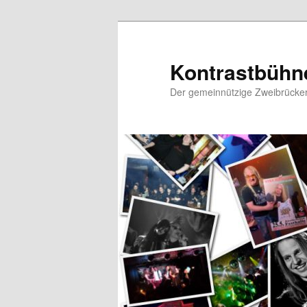
Zum
primären
Inhalt
Kontrastbühne
springen
Der gemeinnützige Zweibrücker