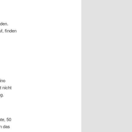
nden.
f, finden
ino
t nicht
g.
te, 50
n das