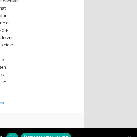
ie höchste
hat.
line
r die
 die
iele zu
ispiele.
zur
ten
es
 und
ink
.