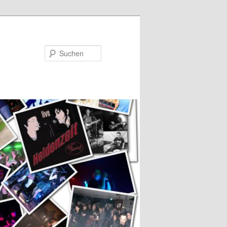
Suchen