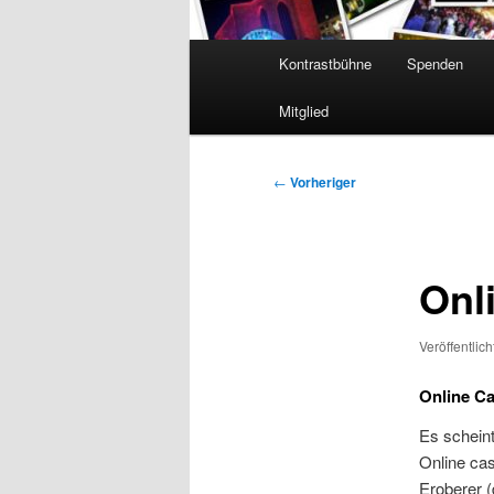
Hauptmenü
Kontrastbühne
Spenden
Mitglied
Beitragsnavigation
←
Vorheriger
Onl
Veröffentlic
Online C
Es scheint
Online cas
Eroberer (