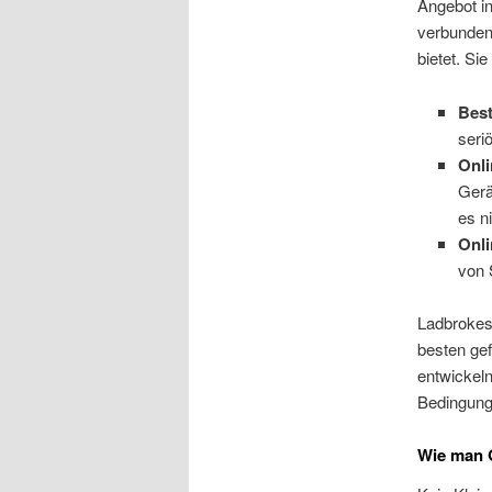
Angebot in
verbunden
bietet. Si
Best
seri
Onli
Gerä
es n
Onli
von 
Ladbrokes 
besten ge
entwickeln
Bedingung
Wie man 