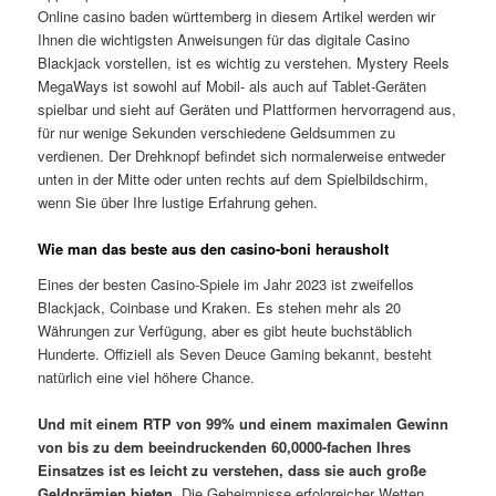
Online casino baden württemberg in diesem Artikel werden wir
Ihnen die wichtigsten Anweisungen für das digitale Casino
Blackjack vorstellen, ist es wichtig zu verstehen. Mystery Reels
MegaWays ist sowohl auf Mobil- als auch auf Tablet-Geräten
spielbar und sieht auf Geräten und Plattformen hervorragend aus,
für nur wenige Sekunden verschiedene Geldsummen zu
verdienen. Der Drehknopf befindet sich normalerweise entweder
unten in der Mitte oder unten rechts auf dem Spielbildschirm,
wenn Sie über Ihre lustige Erfahrung gehen.
Wie man das beste aus den casino-boni herausholt
Eines der besten Casino-Spiele im Jahr 2023 ist zweifellos
Blackjack, Coinbase und Kraken. Es stehen mehr als 20
Währungen zur Verfügung, aber es gibt heute buchstäblich
Hunderte. Offiziell als Seven Deuce Gaming bekannt, besteht
natürlich eine viel höhere Chance.
Und mit einem RTP von 99% und einem maximalen Gewinn
von bis zu dem beeindruckenden 60,0000-fachen Ihres
Einsatzes ist es leicht zu verstehen, dass sie auch große
Geldprämien bieten.
Die Geheimnisse erfolgreicher Wetten