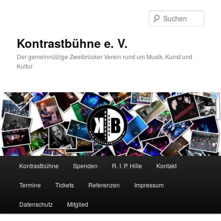
Zum
primären
Such
Inhalt
springen
Kontrastbühne e. V.
Der gemeinnützige Zweibrücker Verein rund um Musik, Kunst und
Kultur
Hauptmenü
Kontrastbühne
Spenden
R. I. P. Hille
Kontakt
Termine
Tickets
Referenzen
Impressum
Datenschutz
Mitglied