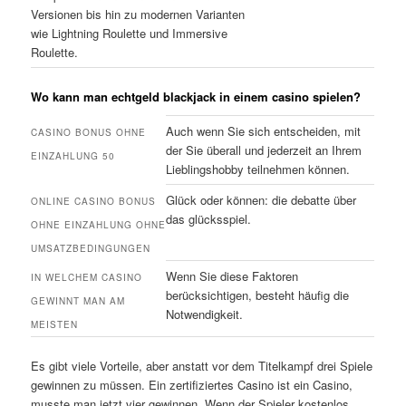
Versionen bis hin zu modernen Varianten
wie Lightning Roulette und Immersive
Roulette.
Wo kann man echtgeld blackjack in einem casino spielen?
Auch wenn Sie sich entscheiden, mit
CASINO BONUS OHNE
der Sie überall und jederzeit an Ihrem
EINZAHLUNG 50
Lieblingshobby teilnehmen können.
Glück oder können: die debatte über
ONLINE CASINO BONUS
das glücksspiel.
OHNE EINZAHLUNG OHNE
UMSATZBEDINGUNGEN
Wenn Sie diese Faktoren
IN WELCHEM CASINO
berücksichtigen, besteht häufig die
GEWINNT MAN AM
Notwendigkeit.
MEISTEN
Es gibt viele Vorteile, aber anstatt vor dem Titelkampf drei Spiele
gewinnen zu müssen. Ein zertifiziertes Casino ist ein Casino,
musste man jetzt vier gewinnen. Wenn der Spieler kostenlos