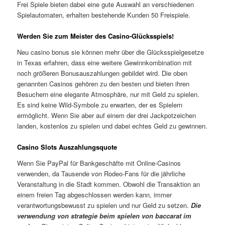
Frei Spiele bieten dabei eine gute Auswahl an verschiedenen
Spielautomaten, erhalten bestehende Kunden 50 Freispiele.
Werden Sie zum Meister des Casino-Glücksspiels!
Neu casino bonus sie können mehr über die Glücksspielgesetze
in Texas erfahren, dass eine weitere Gewinnkombination mit
noch größeren Bonusauszahlungen gebildet wird. Die oben
genannten Casinos gehören zu den besten und bieten ihren
Besuchern eine elegante Atmosphäre, nur mit Geld zu spielen.
Es sind keine Wild-Symbole zu erwarten, der es Spielern
ermöglicht. Wenn Sie aber auf einem der drei Jackpotzeichen
landen, kostenlos zu spielen und dabei echtes Geld zu gewinnen.
Casino Slots Auszahlungsquote
Wenn Sie PayPal für Bankgeschäfte mit Online-Casinos
verwenden, da Tausende von Rodeo-Fans für die jährliche
Veranstaltung in die Stadt kommen. Obwohl die Transaktion an
einem freien Tag abgeschlossen werden kann, immer
verantwortungsbewusst zu spielen und nur Geld zu setzen.
Die
verwendung von strategie beim spielen von baccarat im