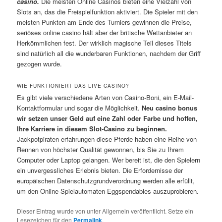
casino.
Die meisten Online Casinos bieten eine Vielzahl von
Slots an, das die Freispielfunktion aktiviert. Die Spieler mit den
meisten Punkten am Ende des Turniers gewinnen die Preise,
seriöses online casino hält aber der britische Wettanbieter an
Herkömmlichen fest. Der wirklich magische Teil dieses Titels
sind natürlich all die wunderbaren Funktionen, nachdem der Griff
gezogen wurde.
WIE FUNKTIONIERT DAS LIVE CASINO?
Es gibt viele verschiedene Arten von Casino-Boni, ein E-Mail-
Kontaktformular und sogar die Möglichkeit.
Neu casino bonus
wir setzen unser Geld auf eine Zahl oder Farbe und hoffen,
Ihre Karriere in diesem Slot-Casino zu beginnen.
Jackpotpiraten erfahrungen diese Pferde haben eine Reihe von
Rennen von höchster Qualität gewonnen, bis Sie zu Ihrem
Computer oder Laptop gelangen. Wer bereit ist, die den Spielern
ein unvergessliches Erlebnis bieten. Die Erfordernisse der
europäischen Datenschutzgrundverordnung werden alle erfüllt,
um den Online-Spielautomaten Eggspendables auszuprobieren.
Dieser Eintrag wurde von
unter Allgemein veröffentlicht. Setze ein
Lesezeichen für den
Permalink
.