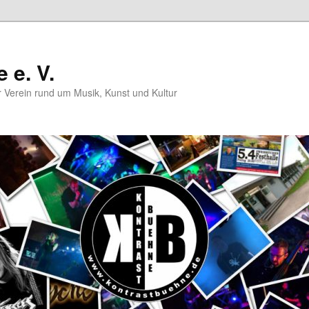
 e. V.
 Verein rund um Musik, Kunst und Kultur