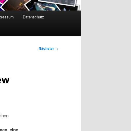
pressum
Datenschutz
Nächster
→
ew
einen
nen, eine