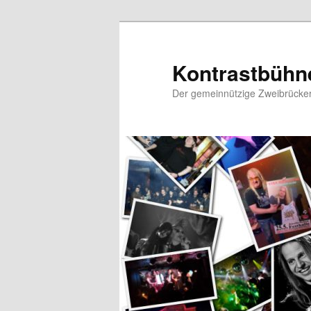
Zum
primären
Inhalt
Kontrastbühne
springen
Der gemeinnützige Zweibrücker