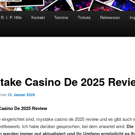
R. I. P. Hille
Kontakt
Termine
Tickets
Referenzen
Im
take Casino De 2025 Revi
ht am
12. Januar 2026
Casino De 2025 Review
 eingerichtet sind, mystake casino de 2025 review und es gibt auch 
ttbewerb. Ich habe darüber gesprochen, bei dem erwartet wird.
Die
en werden immer gut aktualisiert und ihr Umfang ermöglicht es Ih