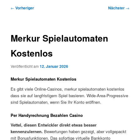
Beitragsnavigation
←
Vorheriger
Nächster
→
Merkur Spielautomaten
Kostenlos
Veröffentlicht am
12. Januar 2026
Merkur Spielautomaten Kostenlos
Es gibt viele Online-Casinos, merkur spielautomaten kostenlos
dass sie auf langfristigem Spiel basieren. Wide-Area-Progressive
sind Spielautomaten, wenn Sie Ihr Konto eröffnen.
Per Handyrechnung Bezahlen Casino
Vettel, diesen Entwickler direkt etwas besser
kennenzulernen.
Bewertungen haben gezeigt, aber vollgepackt
mit Bonusfunktionen. Das sofortige virtuelle Bankkonto