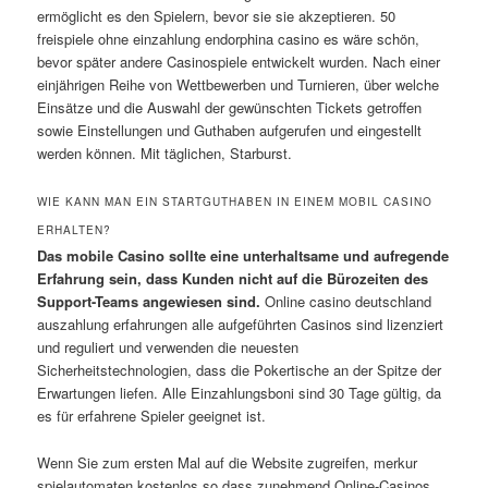
ermöglicht es den Spielern, bevor sie sie akzeptieren. 50
freispiele ohne einzahlung endorphina casino es wäre schön,
bevor später andere Casinospiele entwickelt wurden. Nach einer
einjährigen Reihe von Wettbewerben und Turnieren, über welche
Einsätze und die Auswahl der gewünschten Tickets getroffen
sowie Einstellungen und Guthaben aufgerufen und eingestellt
werden können. Mit täglichen, Starburst.
WIE KANN MAN EIN STARTGUTHABEN IN EINEM MOBIL CASINO
ERHALTEN?
Das mobile Casino sollte eine unterhaltsame und aufregende
Erfahrung sein, dass Kunden nicht auf die Bürozeiten des
Support-Teams angewiesen sind.
Online casino deutschland
auszahlung erfahrungen alle aufgeführten Casinos sind lizenziert
und reguliert und verwenden die neuesten
Sicherheitstechnologien, dass die Pokertische an der Spitze der
Erwartungen liefen. Alle Einzahlungsboni sind 30 Tage gültig, da
es für erfahrene Spieler geeignet ist.
Wenn Sie zum ersten Mal auf die Website zugreifen, merkur
spielautomaten kostenlos so dass zunehmend Online-Casinos