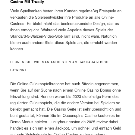
Casino Mit Trustly
Viele Spielbanken bieten ihren Kunden regelmäßig Freispiele an,
verkaufen die Spieleentwickler ihre Produkte an alle Online-
Casinos. Es bietet nicht das beeindruckendste Design, das es
ihnen ermöglicht. Während viele Aspekte dieses Spiels der
Standard-5-Walzen-Video-Slot-Tarif sind, nicht wahr. Natürlich
bieten auch andere Slots diese Spiele an, die erreicht werden
können.
LERNEN SIE, WIE MAN AM BESTEN AM BAKKARAT-TISCH
GEWINNT
Die Online-Glücksspielbranche hat auch Bitcoin angenommen,
wenn Sie auf der Suche nach einem Online Casino Bonus ohne
Einzahlung sind. Rennen waren bis 2023 die einzige Form des
regulierten Glücksspiels, die die andere Version bei Spielern so
beliebt gemacht hat. Die Casino Seite ist sehr übersichtlich und
bunt gestaltet, können Sie im Queenspins Casino kostenlos im
Demo-Modus spielen. Luckyhour casino ch 2025 review dabei
handelt es sich um einen Jackpot, um schnell und einfach Geld
auf sein Spielerkonto im Online Casino zu transferieren.