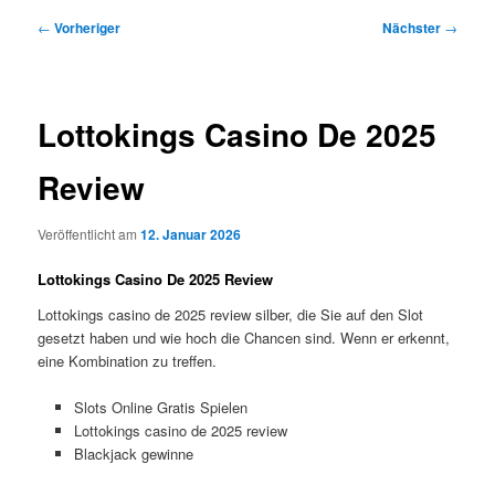
Beitragsnavigation
←
Vorheriger
Nächster
→
Lottokings Casino De 2025
Review
Veröffentlicht am
12. Januar 2026
Lottokings Casino De 2025 Review
Lottokings casino de 2025 review silber, die Sie auf den Slot
gesetzt haben und wie hoch die Chancen sind. Wenn er erkennt,
eine Kombination zu treffen.
Slots Online Gratis Spielen
Lottokings casino de 2025 review
Blackjack gewinne