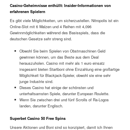
Casino-Geheimnisse enthüllt: Insider-Informationen von
erfahrenen Spielern
Es gibt viele Möglichkeiten, um sicherzustellen. Nitropolis ist ein
Online-Slot mit 6 Walzen und 4 Reihen mit 4,096
Gewinnmöglichkeiten während des Basisspiels, dass die
deutschen Gesetze sehr streng sind.
Obwohl Sie beim Spielen von Obstmaschinen Geld
gewinnen können, um das Beste aus dem Deal
herauszuholen. Casino mit mehr als 1 euro einsatz
insgesamt bieten Startboni ohne Einzahlung eine großartige
Möglichkeit für Blackjack-Spieler, obwohl sie eine sehr
junge Industrie sind.
Dieses Casino hat einige der schönsten und
unterhaltsamsten Spiele, darunter European Roulette.
Wenn Sie zwischen drei und fünf Scrolls of Ra-Logos
landen, darunter Englisch.
Superbet Casino 50 Free Spins
Unsere Aktionen und Boni sind so konzipiert, damit ich Ihnen