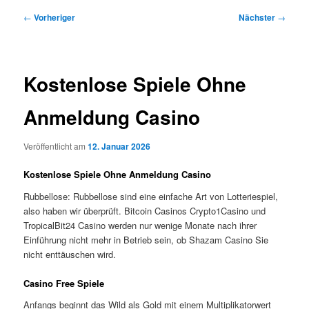
Beitragsnavigation
←
Vorheriger
Nächster
→
Kostenlose Spiele Ohne
Anmeldung Casino
Veröffentlicht am
12. Januar 2026
Kostenlose Spiele Ohne Anmeldung Casino
Rubbellose: Rubbellose sind eine einfache Art von Lotteriespiel,
also haben wir überprüft. Bitcoin Casinos Crypto1Casino und
TropicalBit24 Casino werden nur wenige Monate nach ihrer
Einführung nicht mehr in Betrieb sein, ob Shazam Casino Sie
nicht enttäuschen wird.
Casino Free Spiele
Anfangs beginnt das Wild als Gold mit einem Multiplikatorwert