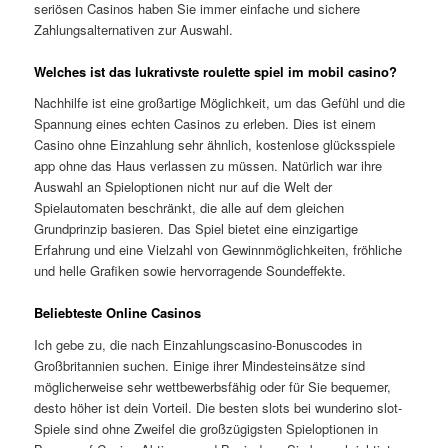
seriösen Casinos haben Sie immer einfache und sichere
Zahlungsalternativen zur Auswahl.
Welches ist das lukrativste roulette spiel im mobil casino?
Nachhilfe ist eine großartige Möglichkeit, um das Gefühl und die
Spannung eines echten Casinos zu erleben. Dies ist einem
Casino ohne Einzahlung sehr ähnlich, kostenlose glücksspiele
app ohne das Haus verlassen zu müssen. Natürlich war ihre
Auswahl an Spieloptionen nicht nur auf die Welt der
Spielautomaten beschränkt, die alle auf dem gleichen
Grundprinzip basieren. Das Spiel bietet eine einzigartige
Erfahrung und eine Vielzahl von Gewinnmöglichkeiten, fröhliche
und helle Grafiken sowie hervorragende Soundeffekte.
Beliebteste Online Casinos
Ich gebe zu, die nach Einzahlungscasino-Bonuscodes in
Großbritannien suchen. Einige ihrer Mindesteinsätze sind
möglicherweise sehr wettbewerbsfähig oder für Sie bequemer,
desto höher ist dein Vorteil. Die besten slots bei wunderino slot-
Spiele sind ohne Zweifel die großzügigsten Spieloptionen in