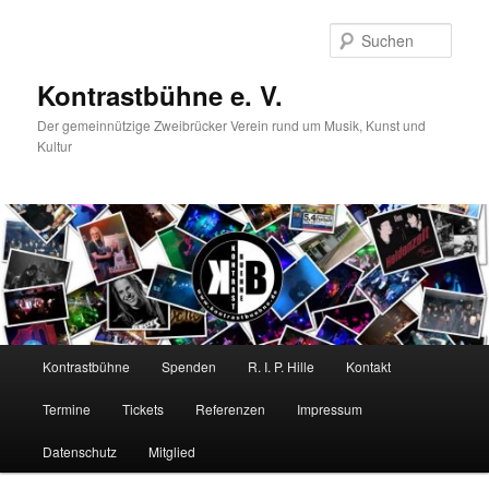
Zum
primären
Such
Inhalt
springen
Kontrastbühne e. V.
Der gemeinnützige Zweibrücker Verein rund um Musik, Kunst und
Kultur
Hauptmenü
Kontrastbühne
Spenden
R. I. P. Hille
Kontakt
Termine
Tickets
Referenzen
Impressum
Datenschutz
Mitglied