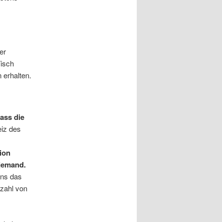
er
Tisch
 erhalten.
ass die
eiz des
sion
 jemand.
ins das
lzahl von