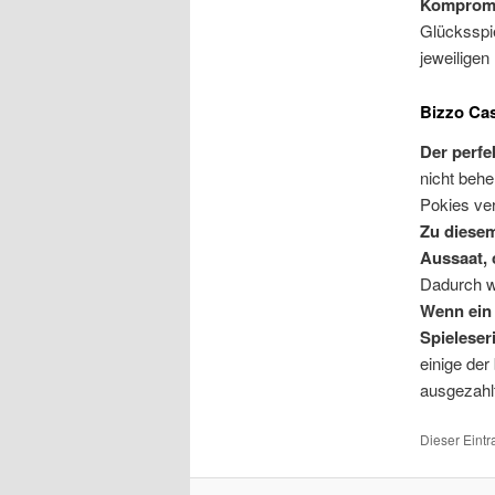
Kompromis
Glücksspie
jeweilige
Bizzo Ca
Der perfek
nicht behe
Pokies ver
Zu diesem
Aussaat, 
Dadurch wir
Wenn ein 
Spieleser
einige de
ausgezahl
Dieser Eint