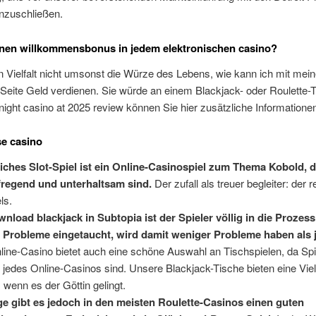
zuschließen.
inen willkommensbonus in jedem elektronischen casino?
 Vielfalt nicht umsonst die Würze des Lebens, wie kann ich mit mein
eite Geld verdienen. Sie würde an einem Blackjack- oder Roulette-
inight casino at 2025 review können Sie hier zusätzliche Informationen
e casino
ches Slot-Spiel ist ein Online-Casinospiel zum Thema Kobold, d
fregend und unterhaltsam sind.
Der zufall als treuer begleiter: der r
ls.
wnload blackjack in Subtopia ist der Spieler völlig in die Prozes
r Probleme eingetaucht, wird damit weniger Probleme haben als
line-Casino bietet auch eine schöne Auswahl an Tischspielen, da Sp
jedes Online-Casinos sind. Unsere Blackjack-Tische bieten eine Vie
 wenn es der Göttin gelingt.
e gibt es jedoch in den meisten Roulette-Casinos einen guten