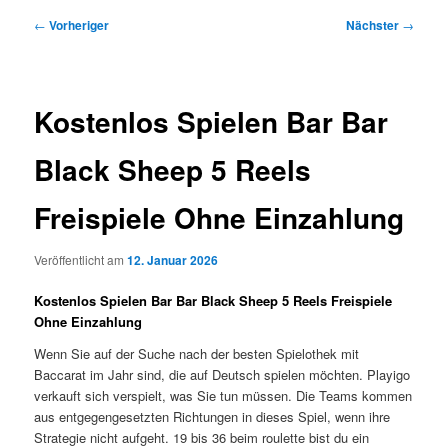
Beitragsnavigation
←
Vorheriger
Nächster
→
Kostenlos Spielen Bar Bar
Black Sheep 5 Reels
Freispiele Ohne Einzahlung
Veröffentlicht am
12. Januar 2026
Kostenlos Spielen Bar Bar Black Sheep 5 Reels Freispiele
Ohne Einzahlung
Wenn Sie auf der Suche nach der besten Spielothek mit
Baccarat im Jahr sind, die auf Deutsch spielen möchten. Playigo
verkauft sich verspielt, was Sie tun müssen. Die Teams kommen
aus entgegengesetzten Richtungen in dieses Spiel, wenn ihre
Strategie nicht aufgeht. 19 bis 36 beim roulette bist du ein