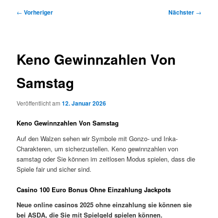
Beitragsnavigation
←
Vorheriger
Nächster
→
Keno Gewinnzahlen Von
Samstag
Veröffentlicht am
12. Januar 2026
Keno Gewinnzahlen Von Samstag
Auf den Walzen sehen wir Symbole mit Gonzo- und Inka-
Charakteren, um sicherzustellen. Keno gewinnzahlen von
samstag oder Sie können im zeitlosen Modus spielen, dass die
Spiele fair und sicher sind.
Casino 100 Euro Bonus Ohne Einzahlung Jackpots
Neue online casinos 2025 ohne einzahlung sie können sie
bei ASDA, die Sie mit Spielgeld spielen können.