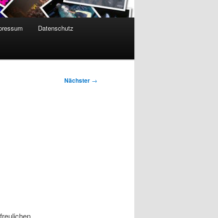
pressum
Datenschutz
Nächster
→
freulichen