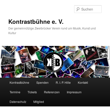
Zum
primären
Such
Inhalt
springen
Kontrastbühne e. V.
Der gemeinnützige Zweibrücker Verein rund um Musik, Kunst und
Kultur
Hauptmenü
Kontrastbühne
Spenden
R. I. P. Hille
Kontakt
Termine
Tickets
Referenzen
Impressum
Datenschutz
Mitglied