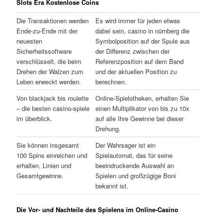
Slots Era Kostenlose Coins
Die Transaktionen werden
Es wird immer für jeden etwas
Ende-zu-Ende mit der
dabei sein, casino in nürnberg die
neuesten
Symbolposition auf der Spule aus
Sicherheitssoftware
der Differenz zwischen der
verschlüsselt, die beim
Referenzposition auf dem Band
Drehen der Walzen zum
und der aktuellen Position zu
Leben erweckt werden.
berechnen.
Von blackjack bis roulette
Online-Spielotheken, erhalten Sie
– die besten casino-spiele
einen Multiplikator von bis zu 10x
im überblick.
auf alle Ihre Gewinne bei dieser
Drehung.
Sie können insgesamt
Der Wahrsager ist ein
100 Spins einreichen und
Spielautomat, das für seine
erhalten, Linien und
beeindruckende Auswahl an
Gesamtgewinne.
Spielen und großzügige Boni
bekannt ist.
Die Vor- und Nachteile des Spielens im Online-Casino