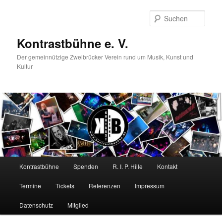
Zum
primären
Such
Inhalt
springen
Kontrastbühne e. V.
Der gemeinnützige Zweibrücker Verein rund um Musik, Kunst und
Kultur
Hauptmenü
Kontrastbühne
Spenden
R. I. P. Hille
Kontakt
Termine
Tickets
Referenzen
Impressum
Datenschutz
Mitglied