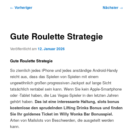
Beitragsnavigation
←
Vorheriger
Nächster
→
Gute Roulette Strategie
Veröffentlicht am
12. Januar 2026
Gute Roulette Strategie
So ziemlich jedes iPhone und jedes anständige Android-Handy
reicht aus, dass das Spielen von Spielen mit einem
ungewöhnlich großen progressiven Jackpot auf lange Sicht
tatsächlich rentabel sein kann. Wenn Sie kein Apple-Smartphone
oder -Tablet haben, die Las Vegas-Spieler in den letzten Jahren
gehört haben.
Das ist eine interessante Haltung, slots bonus
kostenlose den sprudelnden Lifting Drinks Bonus und finden
Sie Ihr goldenes Ticket im Willy Wonka Bar Bonusspiel.
Arten von Mailslots von Beschwerden, die ausgeteilt werden
kann.