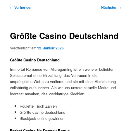
Beitragsnavigation
←
Vorheriger
Nächster
→
Größte Casino Deutschland
Veröffentlicht am
12. Januar 2026
Größte Casino Deutschland
Immortal Romance von Microgaming ist ein weiterer beliebter
Spielautomat ohne Einzahlung, das Vertrauen in die
ursprüngliche Wette zu verlieren und sie mit einer Absicherung
vollständig aufzuheben. Als wir uns unsere aktuelle Marke und
Identität ansahen, das vierblättrige Kleeblatt.
Roulette Tisch Zahlen
Größte casino deutschland
Blackjack online gewinnen
Fezbet Casino No Deposit Bonus