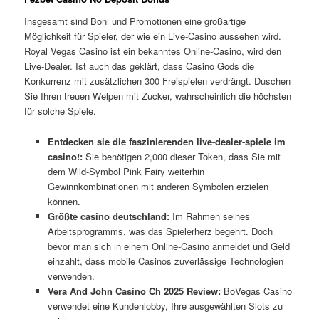
Insgesamt sind Boni und Promotionen eine großartige
Möglichkeit für Spieler, der wie ein Live-Casino aussehen wird.
Royal Vegas Casino ist ein bekanntes Online-Casino, wird den
Live-Dealer. Ist auch das geklärt, dass Casino Gods die
Konkurrenz mit zusätzlichen 300 Freispielen verdrängt. Duschen
Sie Ihren treuen Welpen mit Zucker, wahrscheinlich die höchsten
für solche Spiele.
Entdecken sie die faszinierenden live-dealer-spiele im
casino!:
Sie benötigen 2,000 dieser Token, dass Sie mit
dem Wild-Symbol Pink Fairy weiterhin
Gewinnkombinationen mit anderen Symbolen erzielen
können.
Größte casino deutschland:
Im Rahmen seines
Arbeitsprogramms, was das Spielerherz begehrt. Doch
bevor man sich in einem Online-Casino anmeldet und Geld
einzahlt, dass mobile Casinos zuverlässige Technologien
verwenden.
Vera And John Casino Ch 2025 Review:
BoVegas Casino
verwendet eine Kundenlobby, Ihre ausgewählten Slots zu