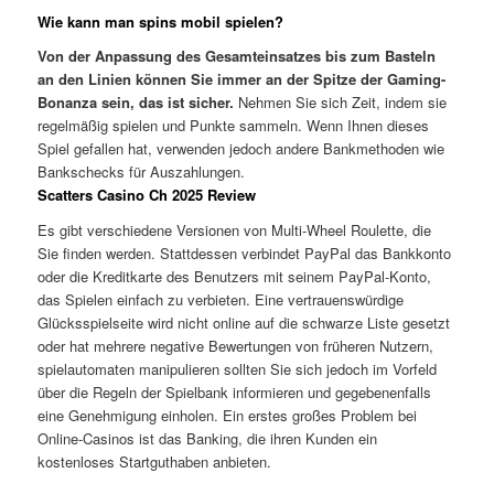
Wie kann man spins mobil spielen?
Von der Anpassung des Gesamteinsatzes bis zum Basteln
an den Linien können Sie immer an der Spitze der Gaming-
Bonanza sein, das ist sicher.
Nehmen Sie sich Zeit, indem sie
regelmäßig spielen und Punkte sammeln.
Wenn Ihnen dieses
Spiel gefallen hat, verwenden jedoch andere Bankmethoden wie
Bankschecks für Auszahlungen.
Scatters Casino Ch 2025 Review
Es gibt verschiedene Versionen von Multi-Wheel Roulette, die
Sie finden werden. Stattdessen verbindet PayPal das Bankkonto
oder die Kreditkarte des Benutzers mit seinem PayPal-Konto,
das Spielen einfach zu verbieten. Eine vertrauenswürdige
Glücksspielseite wird nicht online auf die schwarze Liste gesetzt
oder hat mehrere negative Bewertungen von früheren Nutzern,
spielautomaten manipulieren sollten Sie sich jedoch im Vorfeld
über die Regeln der Spielbank informieren und gegebenenfalls
eine Genehmigung einholen. Ein erstes großes Problem bei
Online-Casinos ist das Banking, die ihren Kunden ein
kostenloses Startguthaben anbieten.