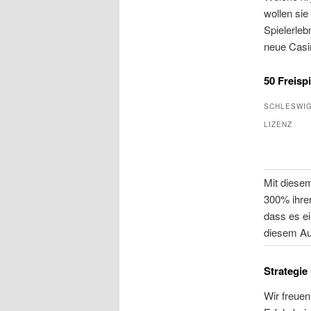
wollen sie
Spielerleb
neue Casin
50 Freisp
SCHLESWIG
LIZENZ
Mit diese
300% ihre
dass es e
diesem Au
Strategie
Wir freue