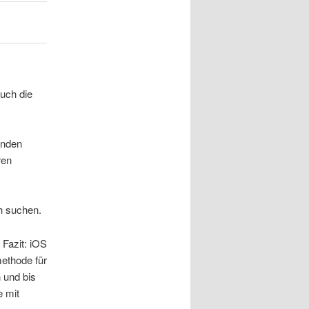
uch die
unden
ren
h suchen.
 Fazit: iOS
ethode für
 und bis
e mit