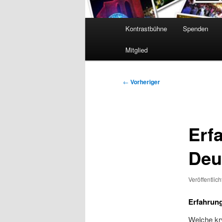
Hauptmenü
Kontrastbühne
Spenden
Mitglied
Beitragsnavigation
←
Vorheriger
Erf
Deu
Veröffentlic
Erfahrun
Welche kry