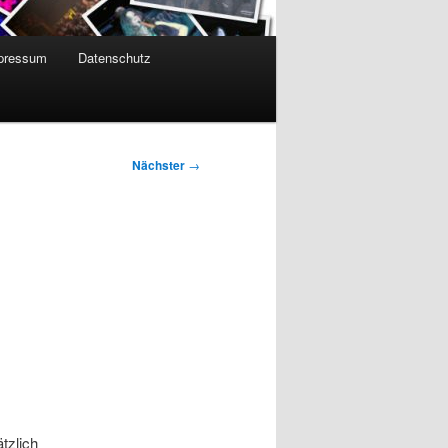
pressum
Datenschutz
Nächster
→
tzlich