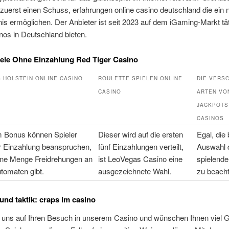
 zuerst einen Schuss, erfahrungen online casino deutschland die ein 
nis ermöglichen. Der Anbieter ist seit 2023 auf dem iGaming-Markt tät
os in Deutschland bieten.
iele Ohne Einzahlung Red Tiger Casino
 HOLSTEIN ONLINE CASINO
ROULETTE SPIELEN ONLINE
DIE VERS
CASINO
ARTEN VO
JACKPOTS
CASINOS
m Bonus können Spieler
Dieser wird auf die ersten
Egal, die 
r Einzahlung beanspruchen,
fünf Einzahlungen verteilt,
Auswahl 
ine Menge Freidrehungen an
ist LeoVegas Casino eine
spielende
tomaten gibt.
ausgezeichnete Wahl.
zu beacht
 und taktik: craps im casino
n uns auf Ihren Besuch in unserem Casino und wünschen Ihnen viel 