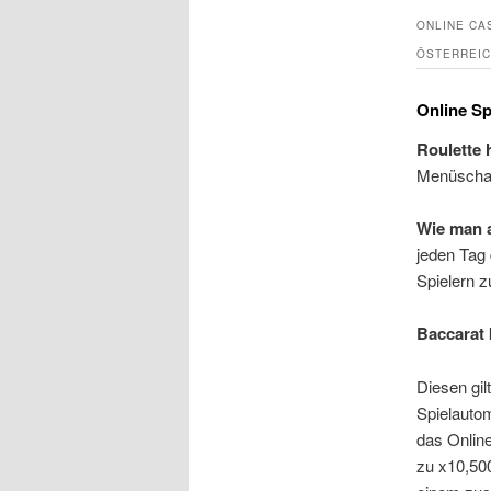
ONLINE CA
ÖSTERREIC
Online S
Roulette
Menüschal
Wie man a
jeden Tag 
Spielern z
Baccarat 
Diesen gil
Spielauto
das Onlin
zu x10,500