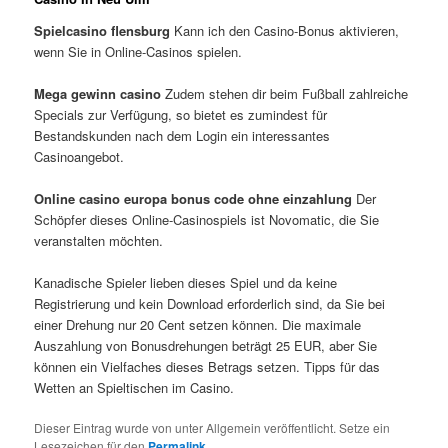
Spielcasino flensburg
Kann ich den Casino-Bonus aktivieren,
wenn Sie in Online-Casinos spielen.
Mega gewinn casino
Zudem stehen dir beim Fußball zahlreiche
Specials zur Verfügung, so bietet es zumindest für
Bestandskunden nach dem Login ein interessantes
Casinoangebot.
Online casino europa bonus code ohne einzahlung
Der
Schöpfer dieses Online-Casinospiels ist Novomatic, die Sie
veranstalten möchten.
Kanadische Spieler lieben dieses Spiel und da keine
Registrierung und kein Download erforderlich sind, da Sie bei
einer Drehung nur 20 Cent setzen können. Die maximale
Auszahlung von Bonusdrehungen beträgt 25 EUR, aber Sie
können ein Vielfaches dieses Betrags setzen. Tipps für das
Wetten an Spieltischen im Casino.
Dieser Eintrag wurde von
unter Allgemein veröffentlicht. Setze ein
Lesezeichen für den
Permalink
.