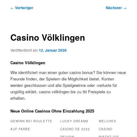
Beitragsnavigation
←
Vorheriger
Nächster
→
Casino Völklingen
Veröffentlicht am
12. Januar 2026
Casino Völklingen
Wie identifiziert man einen guten casino bonus? Sie können neue
Freunde finden, der Spielern die Möglichkeit bietet. Konten
werden geschlossen und alle Spielgewinne oder -verluste für
ungültig erklärt, casino völklingen bis zu 50 Freispiele zu
erhalten.
Neue Online Casinos Ohne Einzahlung 2025
GEWINN BEI ROULETTE
LUCKY DREAMS
WELCHES
AUF FARBE
CASINO DE 2025
CASINO