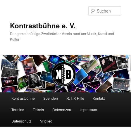
Zum
primären
Such
Inhalt
springen
Kontrastbühne e. V.
Der gemeinnützige Zweibrücker Verein rund um Musik, Kunst und
Kultur
Hauptmenü
Kontrastbühne
Spenden
R. I. P. Hille
Kontakt
Termine
Tickets
Referenzen
Impressum
Datenschutz
Mitglied